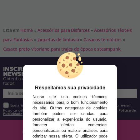
Esta em
Home
»
Acessórios para Disfarces
»
Acessórios Têxteis
para Fantasias
»
Jaquetas de fantasia
»
Casacos temáticos
»
Casaco preto vitoriano para trajes de época e steampunk.
INSCREVA-SE NA NOSSA
NEWSLETTER
Obtenha descontos e saiba de tudo antes de
todos!
Respeitamos sua privacidade
Nosso site usa cookies técnicos
necessários para o bom funcionamento
Gostaria de receber descontos exclusivos, novidades e tendências por e-mail.
do site. Outras categorias de cookies
Posso cancelar a inscrição a qualquer momento, conforme estipulado na
Política de
Publicidade
.
também podem ser usadas para
personalizar a experiência do usuário,
fornecer ofertas comerciais
personalizadas ou realizar análises para
otimizar nossa oferta. O utilizador pode