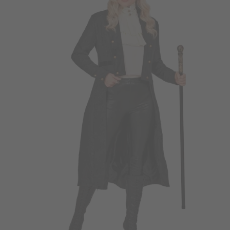
Vá em frente! Estávamos esperando por você.
CRIAR CONTA