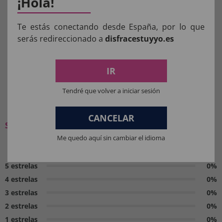
¡Hola!
Aviso:
Todos os produtos destinados a crianças
menores de 36 meses devem ser supervisionados
Te estás conectando desde España, por lo que
por um adulto.
serás redireccionado a
disfracestuyyo.es
Manter longe do fogo.
IR
Tendré que volver a iniciar sesión
O QUE OS NOSSOS CLIENTES
PENSAM:
CANCELAR
Seja o primeiro a deixar a sua opinião
Me quedo aquí sin cambiar el idioma
0 / 5
5 estrelas
0%
4 estrelas
0%
3 estrelas
0%
2 estrelas
0%
1 estrelas
0%