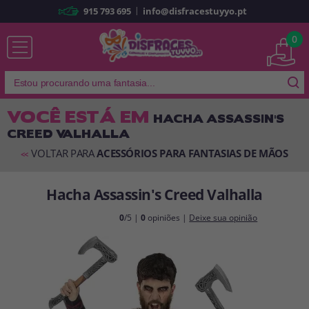
|
915 793 695
info@disfracestuyyo.pt
Já sou cliente
0
VOCÊ ESTÁ EM
HACHA ASSASSIN'S
CREED VALHALLA
Lembrar-me
Esqueceu sua senha?
VOLTAR PARA
ACESSÓRIOS PARA FANTASIAS DE MÃOS
<<
ENTRAR
Hacha Assassin's Creed Valhalla
É a minha primeira vez
0
/5 |
0
opiniões |
Deixe sua opinião
Sou novo
Ao criar uma conta em
disfracestuyyo.pt
, você poderá fazer suas
compras rapidamente em nossa loja virtual, verificar o status de seus
pedidos e consultar suas operações anteriores.