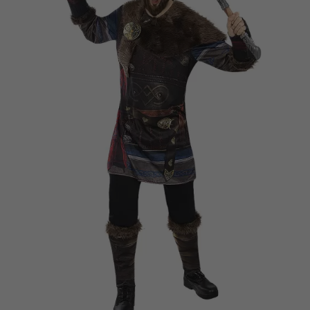
Vá em frente! Estávamos esperando por você.
CRIAR CONTA