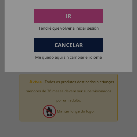
PRODUTOS:
IR
Materiais para fantasias, acessórios de roupas e perucas: 100%
POLIÉSTER.
Tendré que volver a iniciar sesión
Materiais da máscara: 100% LÁTEX.
CANCELAR
Materiais de brinquedo para fantasia completa: 100% PVC.
Me quedo aquí sin cambiar el idioma
Aviso:
Todos os produtos destinados a crianças
menores de 36 meses devem ser supervisionados
por um adulto.
Manter longe do fogo.