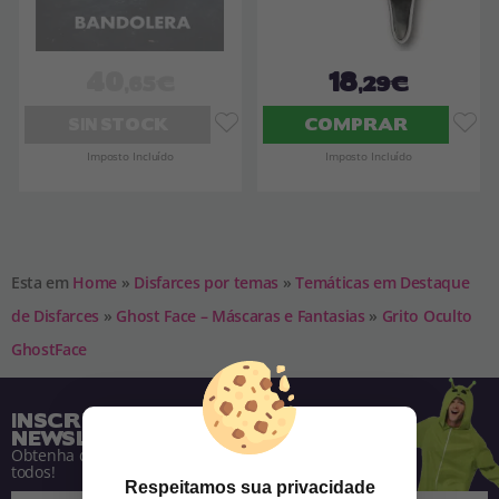
40
18
,65€
,29€
SIN STOCK
COMPRAR
Imposto Incluído
Imposto Incluído
Esta em
Home
»
Disfarces por temas
»
Temáticas em Destaque
de Disfarces
»
Ghost Face – Máscaras e Fantasias
»
Grito Oculto
GhostFace
INSCREVA-SE NA NOSSA
NEWSLETTER
Obtenha descontos e saiba de tudo antes de
todos!
Respeitamos sua privacidade