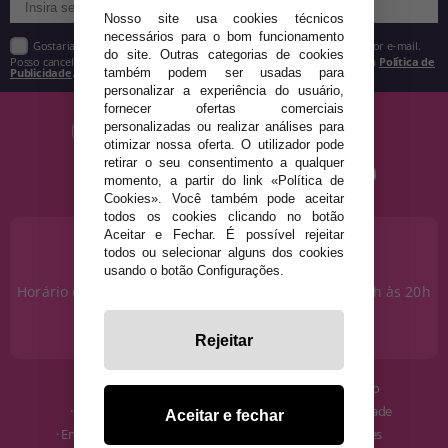
Nosso site usa cookies técnicos
necessários para o bom funcionamento
Gostaria de receber descontos exclusivos, novidades e tendências por e-mail.
do site. Outras categorias de cookies
Posso cancelar a inscrição a qualquer momento, conforme estipulado na
Política de
Publicidade
.
também podem ser usadas para
personalizar a experiência do usuário,
fornecer ofertas comerciais
personalizadas ou realizar análises para
otimizar nossa oferta. O utilizador pode
retirar o seu consentimento a qualquer
momento, a partir do link «Política de
Cookies». Você também pode aceitar
todos os cookies clicando no botão
Aceitar e Fechar. É possível rejeitar
PRECISA DE AJUDA?
todos ou selecionar alguns dos cookies
915 793 695
usando o botão Configurações.
Horário de segunda a sexta das 10h às 14h e das 17h às 20h
Sábados das 10h às 14h.
info@disfracestuyyo.pt
Rejeitar
· Quem somos
· Condições de uso
· Como comprar
· Política de Privacidade
Aceitar e fechar
· Envios e Devoluções
· Política de Cookies