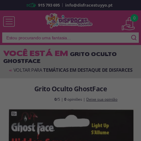
|
915 793 695
info@disfracestuyyo.pt
Já sou cliente
0
VOCÊ ESTÁ EM
GRITO OCULTO
GHOSTFACE
Lembrar-me
Esqueceu sua senha?
VOLTAR PARA
TEMÁTICAS EM DESTAQUE DE DISFARCES
<<
ENTRAR
Grito Oculto GhostFace
É a minha primeira vez
0
/5 |
0
opiniões |
Deixe sua opinião
Sou novo
Ao criar uma conta em
disfracestuyyo.pt
, você poderá fazer suas
compras rapidamente em nossa loja virtual, verificar o status de seus
pedidos e consultar suas operações anteriores.