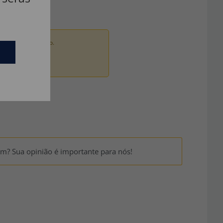
ados por um adulto.
um? Sua opinião é importante para nós!