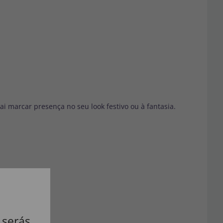
ai marcar presença no seu look festivo ou à fantasia.
 serás