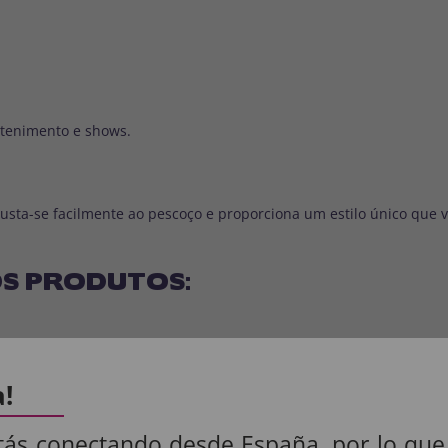
etenimento e shows.
justa-se facilmente ao pescoço e proporciona um estilo único que v
S PRODUTOS:
: 100% POLIÉSTER.
a!
.
tás conectando desde España, por lo que