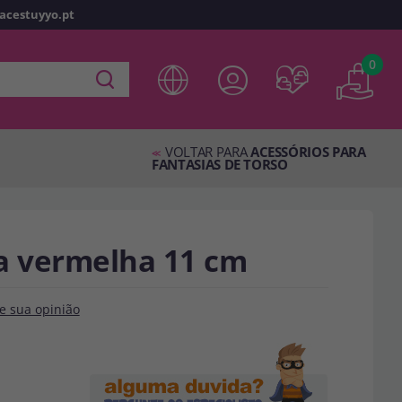
racestuyyo.pt
z
o
0
 em
disfracestuyyo.pt
, você poderá fazer suas compras
oja virtual, verificar o status de seus pedidos e consultar
VOLTAR PARA
ACESSÓRIOS PARA
es.
<<
FANTASIAS DE TORSO
s esperando por você.
a vermelha 11 cm
TA
e sua opinião