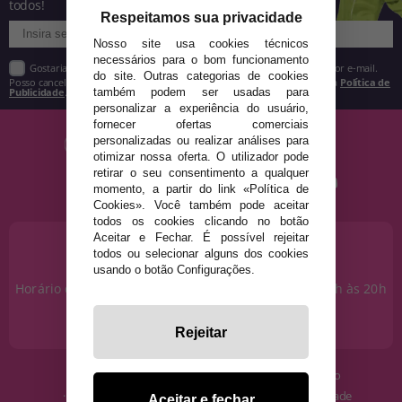
todos!
Respeitamos sua privacidade
Nosso site usa cookies técnicos
necessários para o bom funcionamento
Gostaria de receber descontos exclusivos, novidades e tendências por e-mail.
do site. Outras categorias de cookies
Posso cancelar a inscrição a qualquer momento, conforme estipulado na
Política de
Publicidade
.
também podem ser usadas para
personalizar a experiência do usuário,
fornecer ofertas comerciais
personalizadas ou realizar análises para
otimizar nossa oferta. O utilizador pode
retirar o seu consentimento a qualquer
momento, a partir do link «Política de
Cookies». Você também pode aceitar
todos os cookies clicando no botão
Aceitar e Fechar. É possível rejeitar
PRECISA DE AJUDA?
todos ou selecionar alguns dos cookies
915 793 695
usando o botão Configurações.
Horário de segunda a sexta das 10h às 14h e das 17h às 20h
Sábados das 10h às 14h.
info@disfracestuyyo.pt
Rejeitar
· Quem somos
· Condições de uso
· Como comprar
· Política de Privacidade
Aceitar e fechar