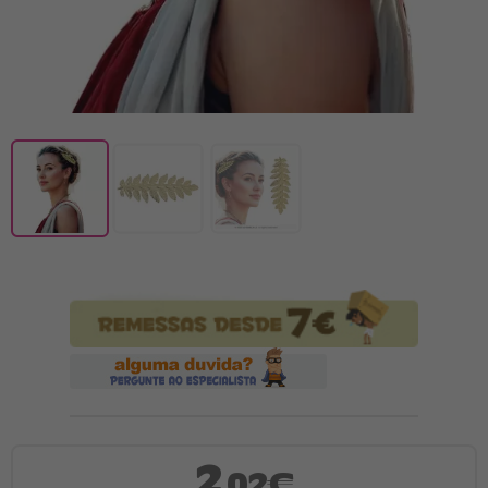
2
,02€