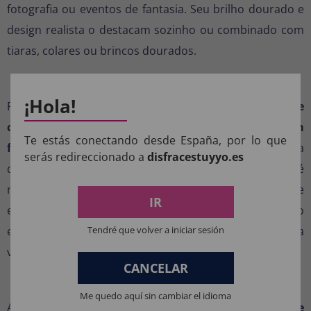
fotografia ou eventos de fantasia. Seu brilho dourado e
design realista o destacam sozinho ou combinado com
tiaras, colares ou brincos dourados.
Como combinar para um look imperial
¡Hola!
Para um look completo, combine-o com
brincos e
colares dourados
ou uma
faixa de cabeça maior com
Te estás conectando desde España, por lo que
folhas
para um visual majestoso. Você pode usá-lo para
serás redireccionado a
disfracestuyyo.es
decorar penteados presos, coques trançados ou até
mesmo para completar um rabo de cavalo baixo e
IR
elegante. Adicione uma capa leve ou um vestido
Tendré que volver a iniciar sesión
esvoaçante para criar uma presença digna de uma
verdadeira deusa olímpica.
CANCELAR
Um pequeno detalhe com um grande impacto
Me quedo aquí sin cambiar el idioma
Apesar do seu tamanho compacto, este
prendedor de