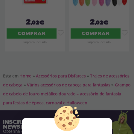
2
2
,02€
,02€
COMPRAR
COMPRAR
Imposto Incluído
Imposto Incluído
Esta em
Home
»
Acessórios para Disfarces
»
Trajes de acessórios
de cabeça
»
Vários acessórios de cabeça para fantasias
»
Grampo
de cabelo de louro metálico dourado – acessório de fantasia
para festas de época, carnaval e Halloween
INSCREVA-SE NA NOSSA
NEWSLETTER
Obtenha descontos e saiba de tudo antes de