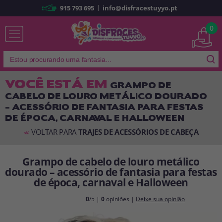
|
915 793 695
info@disfracestuyyo.pt
Já sou cliente
0
VOCÊ ESTÁ EM
GRAMPO DE
CABELO DE LOURO METÁLICO DOURADO
Lembrar-me
Esqueceu sua senha?
– ACESSÓRIO DE FANTASIA PARA FESTAS
DE ÉPOCA, CARNAVAL E HALLOWEEN
ENTRAR
VOLTAR PARA
TRAJES DE ACESSÓRIOS DE CABEÇA
<<
É a minha primeira vez
Grampo de cabelo de louro metálico
Sou novo
dourado – acessório de fantasia para festas
de época, carnaval e Halloween
Ao criar uma conta em
disfracestuyyo.pt
, você poderá fazer suas
0
/5 |
0
opiniões |
Deixe sua opinião
compras rapidamente em nossa loja virtual, verificar o status de seus
pedidos e consultar suas operações anteriores.