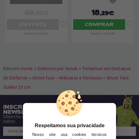
40
18
,65€
,29€
SIN STOCK
COMPRAR
Imposto Incluído
Imposto Incluído
Esta em
Home
»
Disfarces por temas
»
Temáticas em Destaque
de Disfarces
»
Ghost Face – Máscaras e Fantasias
»
Ghost Face
Stalker 37 cm
INSCREVA-SE NA NOSSA
NEWSLETTER
Obtenha descontos e saiba de tudo antes de
todos!
Respeitamos sua privacidade
Nosso site usa cookies técnicos