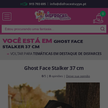
|
915 793 695
info@disfracestuyyo.pt
Já sou cliente
0
VOCÊ ESTÁ EM
GHOST FACE
STALKER 37 CM
Lembrar-me
Esqueceu sua senha?
VOLTAR PARA
TEMÁTICAS EM DESTAQUE DE DISFARCES
<<
ENTRAR
Ghost Face Stalker 37 cm
É a minha primeira vez
0
/5 |
0
opiniões |
Deixe sua opinião
Sou novo
Ao criar uma conta em
disfracestuyyo.pt
, você poderá fazer suas
compras rapidamente em nossa loja virtual, verificar o status de seus
pedidos e consultar suas operações anteriores.