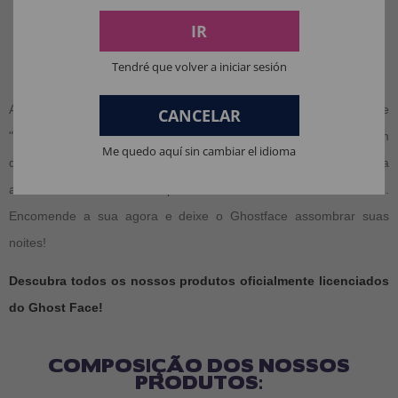
Combine com outros elementos:
Combine com outras
decorações de Halloween para criar uma atmosfera
IR
completa e envolvente.
Tendré que volver a iniciar sesión
Conclusão
A figura do Ghostface® é indispensável para todos os fãs de
CANCELAR
"Pânico" e amantes do terror. Licenciada oficialmente e com
Me quedo aquí sin cambiar el idioma
detalhes realistas, é perfeita para ampliar sua coleção ou criar uma
atmosfera aterrorizante para suas festas de Halloween.
Encomende a sua agora e deixe o Ghostface assombrar suas
noites!
Descubra todos os nossos produtos oficialmente licenciados
do Ghost Face!
COMPOSIÇÃO DOS NOSSOS
PRODUTOS: