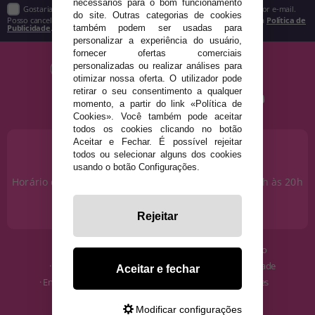
necessários para o bom funcionamento
Gostaria de receber descontos exclusivos, novidades e tendências por e-mail.
do site. Outras categorias de cookies
Posso cancelar a inscrição a qualquer momento, conforme estipulado na
Política de
Publicidade
.
também podem ser usadas para
personalizar a experiência do usuário,
fornecer ofertas comerciais
personalizadas ou realizar análises para
otimizar nossa oferta. O utilizador pode
retirar o seu consentimento a qualquer
momento, a partir do link «Política de
Cookies». Você também pode aceitar
todos os cookies clicando no botão
Aceitar e Fechar. É possível rejeitar
PRECISA DE AJUDA?
todos ou selecionar alguns dos cookies
915 793 695
usando o botão Configurações.
Horário de segunda a sexta das 10h às 14h e das 17h às 20h
Sábados das 10h às 14h.
info@disfracestuyyo.pt
Rejeitar
· Quem somos
· Condições de uso
· Como comprar
· Política de Privacidade
Aceitar e fechar
· Envios e Devoluções
· Política de Cookies
· Blog
· Aviso Legal
Modificar configurações