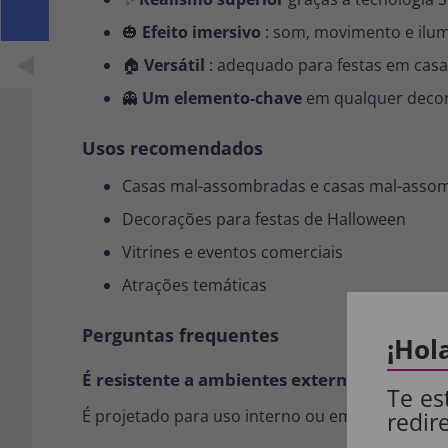
🎃
Efeito imersivo
: som, movimento e ilu
🏠
Versátil
: adequado para festas em casa,
👻
Um elemento-chave
em qualquer decor
Usos recomendados
Casas mal-assombradas e casas mal-asso
Decorações para festas de Halloween
Vitrines e eventos comerciais
Atrações temáticas
Perguntas frequentes
¡Hol
É resistente a ambientes externos?
Te es
É projetado para uso interno ou em varandas co
redir