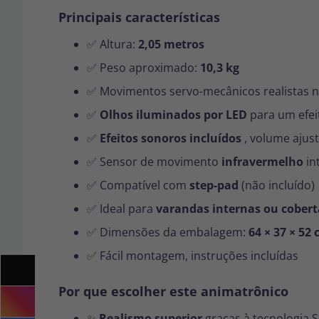
Principais características
✅ Altura:
2,05 metros
✅ Peso aproximado:
10,3 kg
✅ Movimentos servo-mecânicos realistas 
✅
Olhos iluminados por LED
para um efei
✅
Efeitos sonoros incluídos
, volume ajust
✅ Sensor de movimento
infravermelho
in
✅ Compatível com
step-pad
(não incluído)
✅ Ideal para
varandas internas ou cobert
✅ Dimensões da embalagem:
64 × 37 × 52
✅ Fácil montagem, instruções incluídas
Por que escolher este animatrônico
✨
Realismo superior
graças à tecnologia 