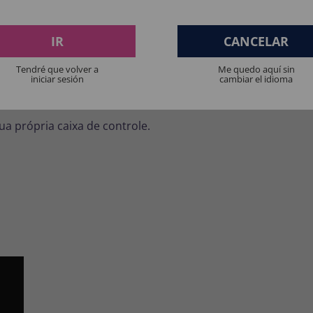
IR
CANCELAR
 ajustável
.
Tendré que volver a
Me quedo aquí sin
iniciar sesión
cambiar el idioma
ua própria caixa de controle.