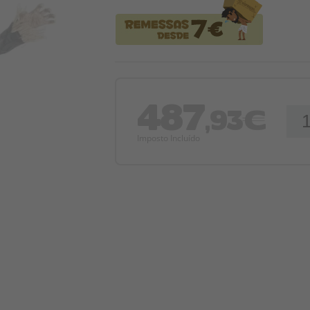
487
,93€
Imposto Incluído