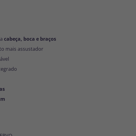
na
cabeça, boca e braços
to mais assustador
ável
tegrado
as
 cm
SERVO