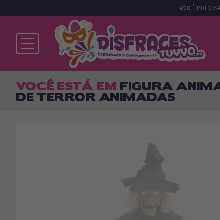
VOCÊ PRECISA
Já sou cliente
VOCÊ ESTÁ EM
FIGURA ANIMA
DE TERROR ANIMADAS
Lembrar-me
Esqueceu sua senha?
ENTRAR