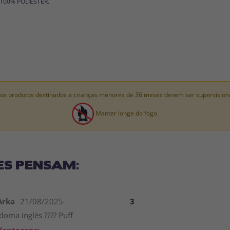
: 100% POLIÉSTER.
.
os produtos destinados a crianças menores de 36 meses devem ser supervision
Manter longe do fogo.
ES PENSAM:
Arka
21/08/2025
3
Idoma inglés ???? Puff