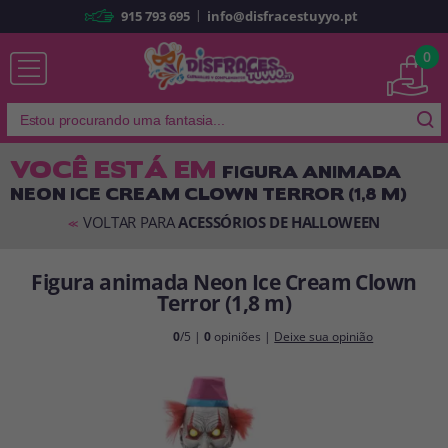
|
915 793 695
info@disfracestuyyo.pt
Já sou cliente
0
VOCÊ ESTÁ EM
FIGURA ANIMADA
NEON ICE CREAM CLOWN TERROR (1,8 M)
Lembrar-me
Esqueceu sua senha?
VOLTAR PARA
ACESSÓRIOS DE HALLOWEEN
<<
ENTRAR
Figura animada Neon Ice Cream Clown
Terror (1,8 m)
É a minha primeira vez
Sou novo
0
/5 |
0
opiniões |
Deixe sua opinião
Ao criar uma conta em
disfracestuyyo.pt
, você poderá fazer suas
compras rapidamente em nossa loja virtual, verificar o status de seus
pedidos e consultar suas operações anteriores.