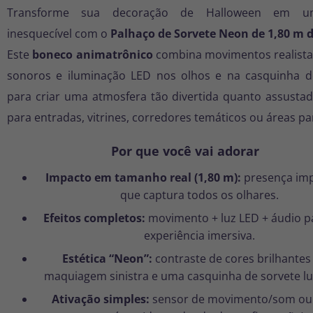
Transforme sua decoração de Halloween em u
inesquecível com o
Palhaço de Sorvete Neon
de 1,80 m d
Este
boneco animatrônico
combina
movimentos realist
sonoros
e
iluminação LED
nos olhos e na casquinha d
para criar uma atmosfera tão divertida quanto assustad
para entradas, vitrines, corredores temáticos ou áreas pa
Por que você vai adorar
Impacto em tamanho real (1,80 m):
presença im
que captura todos os olhares.
Efeitos completos:
movimento + luz LED + áudio 
experiência imersiva.
Estética “Neon”:
contraste de cores brilhante
maquiagem sinistra e uma casquinha de sorvete l
Ativação simples:
sensor de movimento/som o