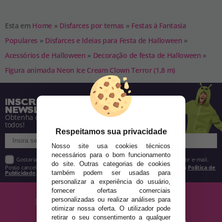
Esta em
Home
»
Disfarces por temas
»
Festas à Fantasia
Populares
»
Disfarces e Ideias para Festa de Halloween
»
Acessórios de Halloween
»
Decoração de festa de Halloween
»
Figura animada Neon Ice Cream Clown Terror (1,8 m)
INSCREVA-SE NA NOSSA
NEWSLETTER
Obtenha descontos e saiba de tudo antes de
todos!
Respeitamos sua privacidade
Nosso site usa cookies técnicos
necessários para o bom funcionamento
Gostaria de receber descontos exclusivos, novidades e tendências por e-mail.
do site. Outras categorias de cookies
Posso cancelar a inscrição a qualquer momento, conforme estipulado na
Política de
Publicidade
.
também podem ser usadas para
personalizar a experiência do usuário,
fornecer ofertas comerciais
personalizadas ou realizar análises para
otimizar nossa oferta. O utilizador pode
retirar o seu consentimento a qualquer