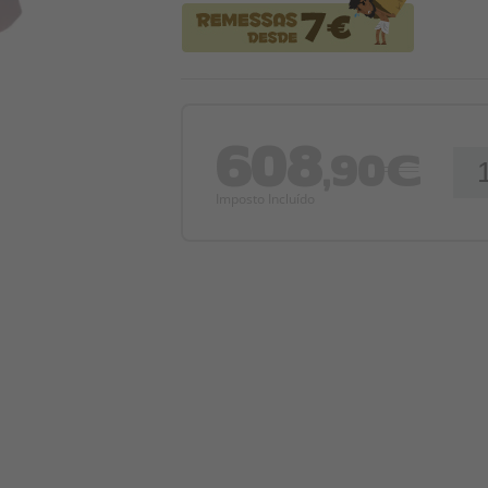
608
,90€
Imposto Incluído