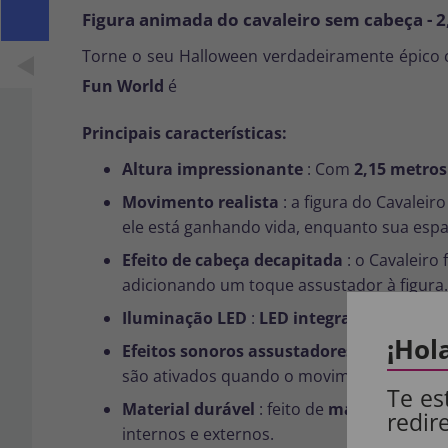
Figura animada do cavaleiro sem cabeça - 
Torne o seu Halloween verdadeiramente épico
Fun World
é
Principais características:
Altura impressionante
: Com
2,15 metros
Movimento realista
: a figura do Cavalei
ele está ganhando vida, enquanto sua espa
Efeito de cabeça decapitada
: o Cavaleiro
adicionando um toque assustador à figura.
Iluminação LED
:
LED integrado
Equ That 
¡Hol
Efeitos sonoros assustadores
: a figura i
são ativados quando o movimento é detec
Te es
Material durável
: feito de
material duráv
redir
internos e externos.