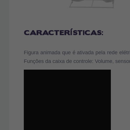
CARACTERÍSTICAS:
Figura animada que é ativada pela rede elét
Funções da caixa de controle: Volume, sensor 