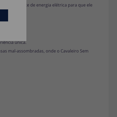
 de uma fonte de energia elétrica para que ele
terror.
riência única.
casas mal-assombradas, onde o Cavaleiro Sem