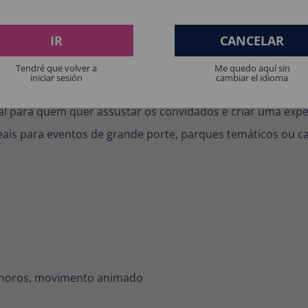
mitindo que ele fique em pé sem problemas. Você só precisa
IR
CANCELAR
Tendré que volver a
Me quedo aquí sin
iniciar sesión
cambiar el idioma
xibir em jardins, entradas ou salas decoradas com temas de 
al para quem quer assustar os convidados e criar uma expe
deais para eventos de grande porte, parques temáticos ou 
sonoros, movimento animado