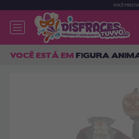
VOCÊ PRECISA
Já sou cliente
VOCÊ ESTÁ EM
FIGURA ANIMA
Lembrar-me
Esqueceu sua senha?
ENTRAR