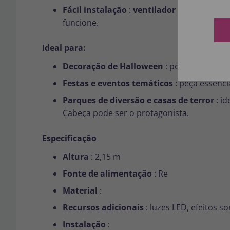
Fácil instalação
:
ventilador inflável
, per
funcione.
Ideal para:
Decoração de Halloween
: perfeita para e
Festas e eventos temáticos
: peça essenci
Parques de diversão e casas de terror
: i
Cabeça pode ser o protagonista.
Especificação
Altura
: 2,15 m
Fonte de alimentação
: Re
Material
:
Recursos adicionais
: luzes LED, efeitos 
Instalação
: