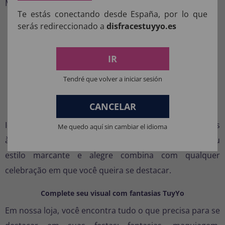
Mantenha seu cocar sempre impecável:
Te estás conectando desde España, por lo que
Evite umidade ou calor direto.
serás redireccionado a
disfracestuyyo.es
Não lavar na máquina; limpar com um pano seco
ou espanador.
IR
Guarde pendurado ou em uma caixa para
Tendré que volver a iniciar sesión
preservar o formato das penas.
CANCELAR
Para que ocasiões usar
Ideal para desfiles, carros alegóricos, cavalgadas, festas
Me quedo aquí sin cambiar el idioma
à fantasia, eventos teatrais ou festivais de dança. Seu
estilo marcante e alegre combina com qualquer
celebração em que você queira se destacar.
Complete seu visual com fantasias TuyYo
Em nossa loja, você encontra tudo o que precisa para se