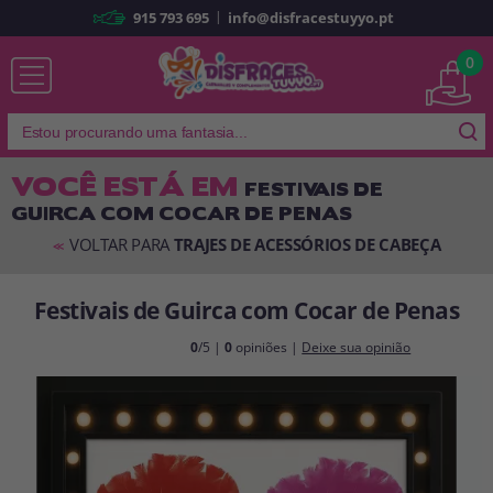
|
915 793 695
info@disfracestuyyo.pt
Já sou cliente
0
VOCÊ ESTÁ EM
FESTIVAIS DE
GUIRCA COM COCAR DE PENAS
Lembrar-me
Esqueceu sua senha?
VOLTAR PARA
TRAJES DE ACESSÓRIOS DE CABEÇA
<<
ENTRAR
Festivais de Guirca com Cocar de Penas
É a minha primeira vez
0
/5 |
0
opiniões |
Deixe sua opinião
Sou novo
Ao criar uma conta em
disfracestuyyo.pt
, você poderá fazer suas
compras rapidamente em nossa loja virtual, verificar o status de seus
pedidos e consultar suas operações anteriores.