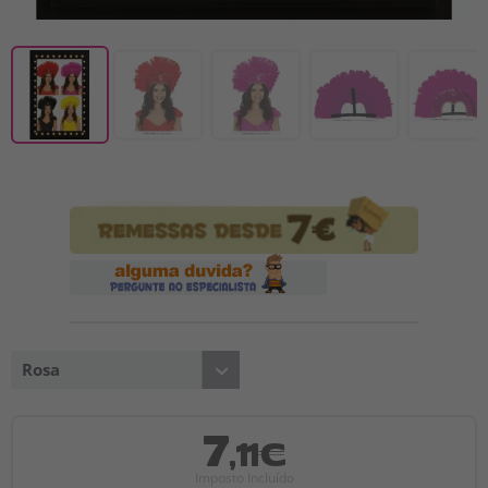
Rosa
7
,11€
Imposto Incluído