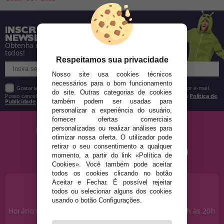
INSCREVA-SE NA NOSSA
NEWSLETTER
Obtenha descontos e saiba de tudo antes de
todos!
Respeitamos sua privacidade
Nosso site usa cookies técnicos
necessários para o bom funcionamento
Gostaria de receber descontos exclusivos, novidades e tendências por e-mail.
do site. Outras categorias de cookies
Posso cancelar a inscrição a qualquer momento, conforme estipulado na
Política de
Publicidade
.
também podem ser usadas para
personalizar a experiência do usuário,
fornecer ofertas comerciais
personalizadas ou realizar análises para
otimizar nossa oferta. O utilizador pode
retirar o seu consentimento a qualquer
momento, a partir do link «Política de
Cookies». Você também pode aceitar
todos os cookies clicando no botão
Aceitar e Fechar. É possível rejeitar
PRECISA DE AJUDA?
todos ou selecionar alguns dos cookies
915 793 695
usando o botão Configurações.
Horário de segunda a sexta das 10h às 14h e das 17h às 20h
Sábados das 10h às 14h.