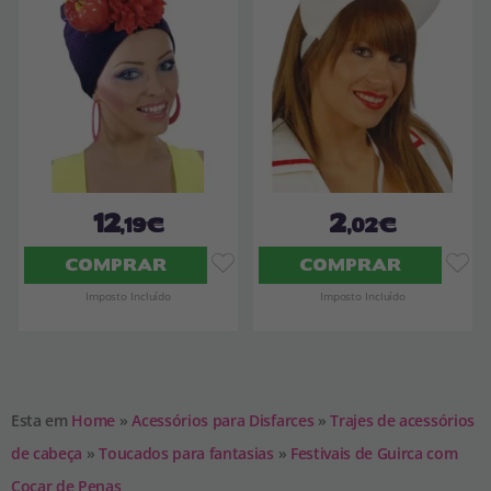
12
2
,19€
,02€
COMPRAR
COMPRAR
Imposto Incluído
Imposto Incluído
Esta em
Home
»
Acessórios para Disfarces
»
Trajes de acessórios
de cabeça
»
Toucados para fantasias
»
Festivais de Guirca com
Cocar de Penas