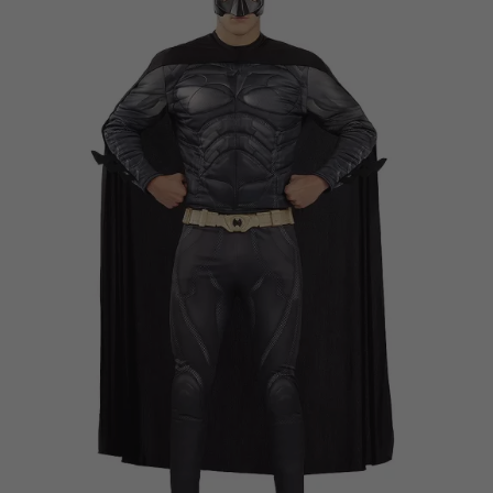
Vá em frente! Estávamos esperando por você.
CRIAR CONTA