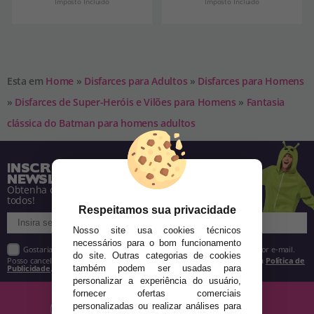
Imposto Incluído
Imposto Incluído
Esta em
Home
»
Disfarces para Adultos
»
Disfarces para Homens
»
Disfarces de Super-Heróis e Vilões para Homens
»
Fantasia
clássica do Batman para homens adultos
INSCREVA-SE NA NOSSA
NEWSLETTER
Obtenha descontos e saiba de tudo antes de
todos!
Respeitamos sua privacidade
Nosso site usa cookies técnicos
necessários para o bom funcionamento
Gostaria de receber descontos exclusivos, novidades e tendências por e-mail.
do site. Outras categorias de cookies
Posso cancelar a inscrição a qualquer momento, conforme estipulado na
Política de
Publicidade
.
também podem ser usadas para
personalizar a experiência do usuário,
fornecer ofertas comerciais
personalizadas ou realizar análises para