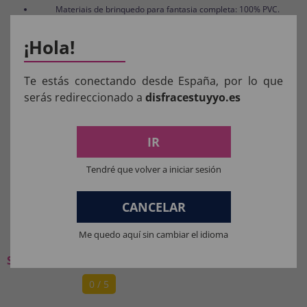
Materiais de brinquedo para fantasia completa: 100% PVC.
¡Hola!
Te estás conectando desde España, por lo que
Aviso:
Todos os produtos destinados a crianças
serás redireccionado a
disfracestuyyo.es
menores de 36 meses devem ser supervisionados
por um adulto.
IR
Manter longe do fogo.
Tendré que volver a iniciar sesión
CANCELAR
O QUE OS NOSSOS CLIENTES
PENSAM:
Me quedo aquí sin cambiar el idioma
Seja o primeiro a deixar a sua opinião
0 / 5