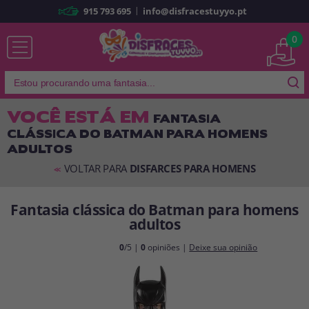
|
915 793 695
info@disfracestuyyo.pt
Já sou cliente
0
VOCÊ ESTÁ EM
FANTASIA
CLÁSSICA DO BATMAN PARA HOMENS
Lembrar-me
Esqueceu sua senha?
ADULTOS
ENTRAR
VOLTAR PARA
DISFARCES PARA HOMENS
<<
Fantasia clássica do Batman para homens
É a minha primeira vez
adultos
Sou novo
0
/5 |
0
opiniões |
Deixe sua opinião
Ao criar uma conta em
disfracestuyyo.pt
, você poderá fazer suas
compras rapidamente em nossa loja virtual, verificar o status de seus
pedidos e consultar suas operações anteriores.