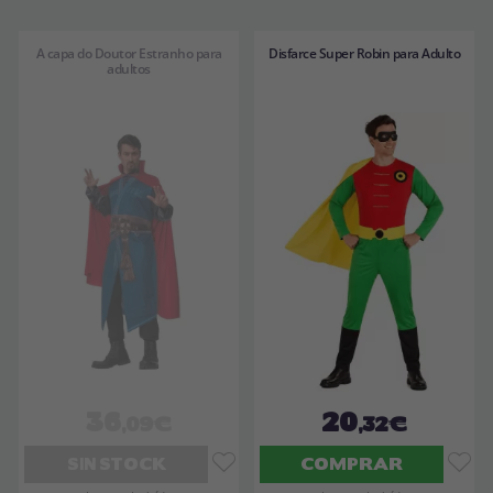
A capa do Doutor Estranho para
Disfarce Super Robin para Adulto
adultos
36
20
,09€
,32€
SIN STOCK
COMPRAR