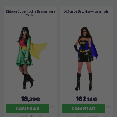
Disfarce Super Robina Batman para
Disfraz de Batgirl sexy para mujer
Mulher
18
162
,29€
,14€
COMPRAR
COMPRAR
Imposto Incluído
Imposto Incluído