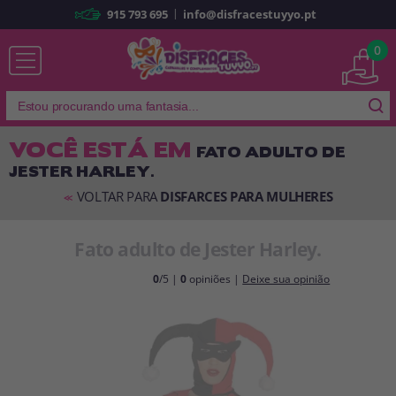
|
915 793 695
info@disfracestuyyo.pt
Já sou cliente
0
VOCÊ ESTÁ EM
FATO ADULTO DE
JESTER HARLEY.
Lembrar-me
Esqueceu sua senha?
VOLTAR PARA
DISFARCES PARA MULHERES
<<
ENTRAR
Fato adulto de Jester Harley.
É a minha primeira vez
0
/5 |
0
opiniões |
Deixe sua opinião
Sou novo
Ao criar uma conta em
disfracestuyyo.pt
, você poderá fazer suas
compras rapidamente em nossa loja virtual, verificar o status de seus
pedidos e consultar suas operações anteriores.