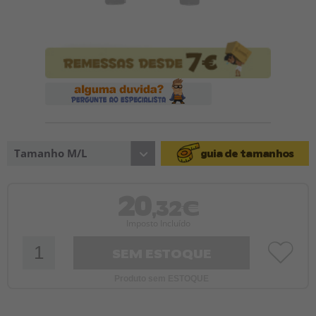
Tamanho M/L
guia de tamanhos
20
,32€
Imposto Incluído
SEM ESTOQUE
Produto sem ESTOQUE