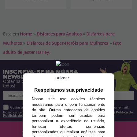
Esta em
Home
»
Disfarces para Adultos
»
Disfarces para
Mulheres
»
Disfarces de Super-Heróis para Mulheres
»
Fato
adulto de Jester Harley.
INSCREVA-SE NA NOSSA
NEWSLETTER
Obtenha descontos e saiba de tudo antes de
todos!
Respeitamos sua privacidade
Nosso site usa cookies técnicos
necessários para o bom funcionamento
Gostaria de receber descontos exclusivos, novidades e tendências por e-mail.
do site. Outras categorias de cookies
Posso cancelar a inscrição a qualquer momento, conforme estipulado na
Política de
Publicidade
.
também podem ser usadas para
personalizar a experiência do usuário,
fornecer ofertas comerciais
personalizadas ou realizar análises para