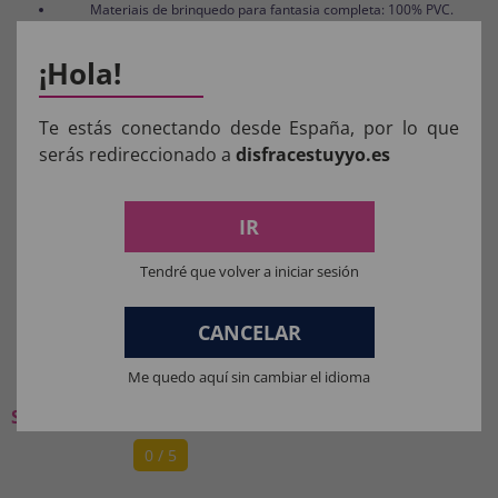
Materiais de brinquedo para fantasia completa: 100% PVC.
¡Hola!
Te estás conectando desde España, por lo que
Aviso:
Todos os produtos destinados a crianças
serás redireccionado a
disfracestuyyo.es
menores de 36 meses devem ser supervisionados
por um adulto.
IR
Manter longe do fogo.
Tendré que volver a iniciar sesión
CANCELAR
O QUE OS NOSSOS CLIENTES
PENSAM:
Me quedo aquí sin cambiar el idioma
Seja o primeiro a deixar a sua opinião
0 / 5