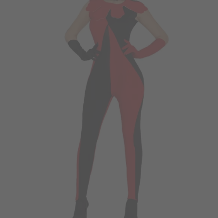
Vá em frente! Estávamos esperando por você.
CRIAR CONTA