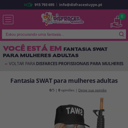
|
915 793 695
info@disfracestuyyo.pt
Já sou cliente
0
VOCÊ ESTÁ EM
FANTASIA SWAT
PARA MULHERES ADULTAS
Lembrar-me
Esqueceu sua senha?
VOLTAR PARA
DISFARCES PROFISSIONAIS PARA MULHERES
<<
ENTRAR
Fantasia SWAT para mulheres adultas
É a minha primeira vez
0
/5 |
0
opiniões |
Deixe sua opinião
Sou novo
Ao criar uma conta em
disfracestuyyo.pt
, você poderá fazer suas
compras rapidamente em nossa loja virtual, verificar o status de seus
pedidos e consultar suas operações anteriores.