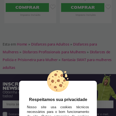
COMPRAR
COMPRAR
Imposto Incluído
Imposto Incluído
Esta em
Home
»
Disfarces para Adultos
»
Disfarces para
Mulheres
»
Disfarces Profissionais para Mulheres
»
Disfarces de
Polícia e Prisioneira para Mulher
»
Fantasia SWAT para mulheres
adultas
INSCREVA-SE NA NOSSA
NEWSLETTER
Obtenha descontos e saiba de tudo antes de
todos!
Respeitamos sua privacidade
Nosso site usa cookies técnicos
necessários para o bom funcionamento
Gostaria de receber descontos exclusivos, novidades e tendências por e-mail.