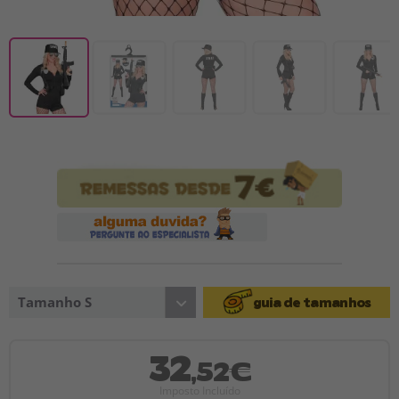
Tamanho S
guia de tamanhos
32
,52€
Imposto Incluído