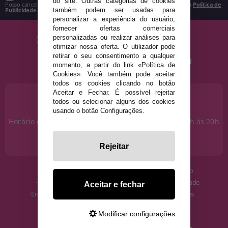
do site. Outras categorias de cookies
Posso cancelar a inscrição a qualquer momento, conforme estipulado na
Política de
Publicidade
.
também podem ser usadas para
personalizar a experiência do usuário,
fornecer ofertas comerciais
personalizadas ou realizar análises para
otimizar nossa oferta. O utilizador pode
retirar o seu consentimento a qualquer
momento, a partir do link «Política de
Cookies». Você também pode aceitar
todos os cookies clicando no botão
Aceitar e Fechar. É possível rejeitar
PRECISA DE AJUDA?
todos ou selecionar alguns dos cookies
915 793 695
usando o botão Configurações.
Horário de segunda a sexta das 10h às 14h e das 17h às 20h
Sábados das 10h às 14h.
info@disfracestuyyo.pt
Rejeitar
· Quem somos
· Condições de uso
· Como comprar
· Política de Privacidade
Aceitar e fechar
· Envios e Devoluções
· Política de Cookies
· Blog
· Aviso Legal
Modificar configurações