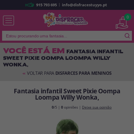
|
915 793 695
info@disfracestuyyo.pt
Já sou cliente
0
VOCÊ ESTÁ EM
FANTASIA INFANTIL
SWEET PIXIE OOMPA LOOMPA WILLY
Lembrar-me
Esqueceu sua senha?
WONKA,
ENTRAR
VOLTAR PARA
DISFARCES PARA MENINOS
<<
Fantasia infantil Sweet Pixie Oompa
É a minha primeira vez
Loompa Willy Wonka,
Sou novo
0
/5 |
0
opiniões |
Deixe sua opinião
Ao criar uma conta em
disfracestuyyo.pt
, você poderá fazer suas
compras rapidamente em nossa loja virtual, verificar o status de seus
pedidos e consultar suas operações anteriores.