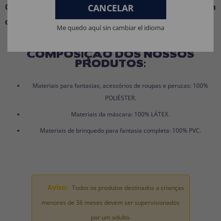
Clique em "Adicionar ao carrinho" e garanta a
CANCELAR
diversão com esta fantasia adorável!
Me quedo aquí sin cambiar el idioma
COMPOSIÇÃO DOS NOSSOS
PRODUTOS:
Materiais para fantasias, acessórios de roupas e perucas: 100%
POLIÉSTER.
Materiais da máscara: 100% LÁTEX.
Materiais de brinquedo para fantasia completa: 100% PVC.
Aviso:
Todos os produtos destinados a crianças
menores de 36 meses devem ser supervisionados
por um adulto.