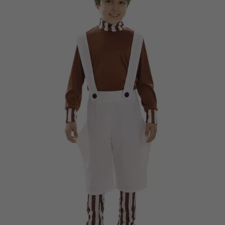
Vá em frente! Estávamos esperando por você.
CRIAR CONTA