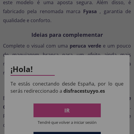
este modelo é uma aposta segura. Além disso, é
fabricado pela renomada marca
Fyasa
, garantia de
qualidade e conforto.
Ideias para complementar
Complete o visual com uma
peruca verde
e um pouco
de maquiagem branca para um efeito ainda mais
marcante. Adicione sapatos pretos e prepare-se para
¡Hola!
receber elogios em todos os eventos.
Te estás conectando desde España, por lo que
Compre agora com entrega rápida
serás redireccionado a
disfracestuyyo.es
Encomende hoje mesmo e receba sua
fantasia de
Oompa Loompa para meninos
em poucos dias.
IR
Perfeita para
fantasias escolares
, eventos familiares e
Tendré que volver a iniciar sesión
comemorações temáticas.