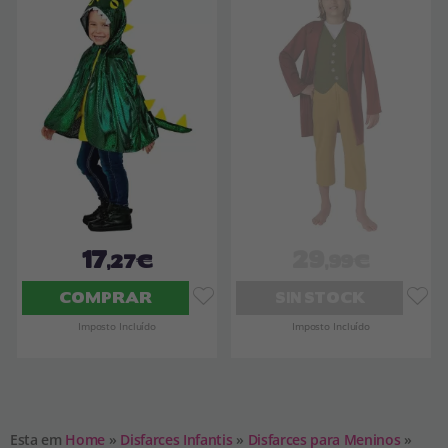
17
29
,27€
,99€
COMPRAR
SIN STOCK
Imposto Incluído
Imposto Incluído
Esta em
Home
»
Disfarces Infantis
»
Disfarces para Meninos
»