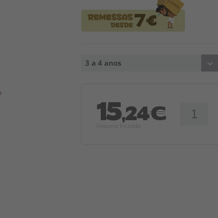
3 a 4 anos
15
,24€
Imposto Incluído