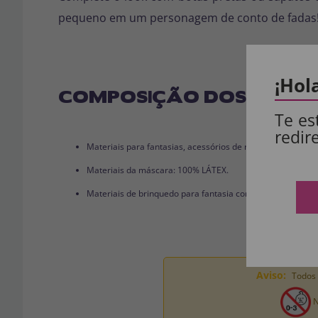
pequeno em um personagem de conto de fadas
¡Hol
COMPOSIÇÃO DOS NOSSO
Te es
redir
Materiais para fantasias, acessórios de roupas e perucas
Materiais da máscara: 100% LÁTEX.
Materiais de brinquedo para fantasia completa: 100% PVC
Aviso:
Todos 
N