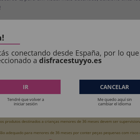
!
a!
S PRODUTOS:
tás conectando desde España, por lo que
eccionado a
disfracestuyyo.es
: 100% POLIÉSTER.
.
IR
CANCELAR
Tendré que volver a
Me quedo aquí sin
iniciar sesión
cambiar el idioma
os produtos destinados a crianças menores de 36 meses devem ser supervision
ão adequado para menores de 36 meses por conter peças pequenas com risco de