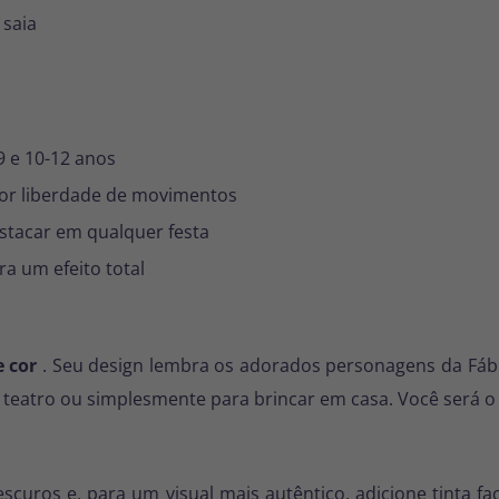
 saia
9 e 10-12 anos
aior liberdade de movimentos
destacar em qualquer festa
a um efeito total
e cor
. Seu design lembra os adorados personagens da Fáb
 o teatro ou simplesmente para brincar em casa. Você será o
curos e, para um visual mais autêntico, adicione tinta fa