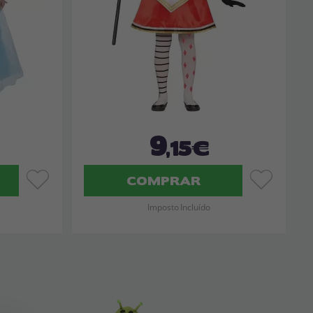
9
,15€
COMPRAR
Imposto Incluído