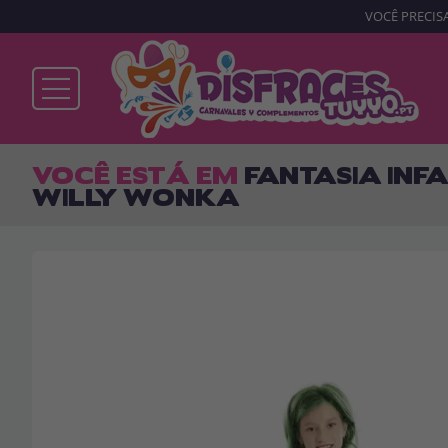
VOCÊ PRECISA
Já sou cliente
VOCÊ ESTÁ EM
FANTASIA INF
WILLY WONKA
Lembrar-me
Esqueceu sua senha?
ENTRAR