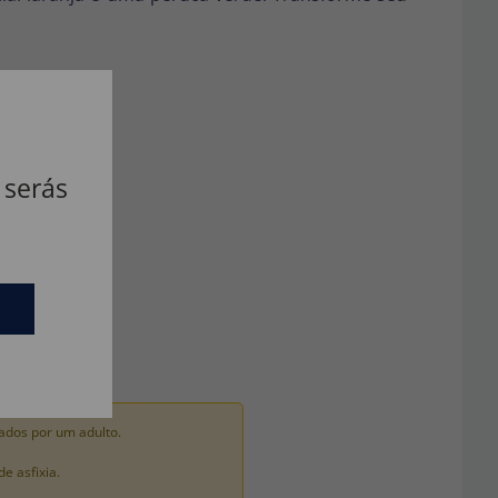
 serás
ados por um adulto.
 asfixia.