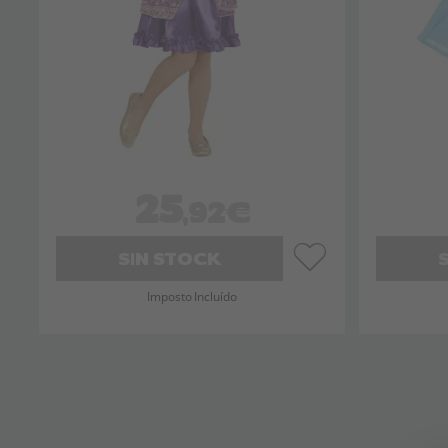
25
,92€
SIN STOCK
Imposto Incluído