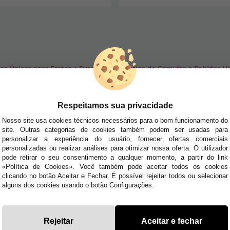
eias Únicas para Festas e Eventos
»
Fantasias de Comidas e Bebidas Un
SA NEWSLETTER
Respeitamos sua privacidade
tudo antes de todos!
Nosso site usa cookies técnicos necessários para o bom funcionamento do
site. Outras categorias de cookies também podem ser usadas para
dades e tendências por e-mail. Posso cancelar a inscrição a qualquer momento, conforme
personalizar a experiência do usuário, fornecer ofertas comerciais
personalizadas ou realizar análises para otimizar nossa oferta. O utilizador
pode retirar o seu consentimento a qualquer momento, a partir do link
E AJUDA?
«Política de Cookies». Você também pode aceitar todos os cookies
· Quem somos
clicando no botão Aceitar e Fechar. É possível rejeitar todos ou selecionar
· Como comprar
alguns dos cookies usando o botão Configurações.
 sexta das 10h às 14h e das 17h às 20h Sábados das
· Envios e
Devoluções
uyyo.pt
· Blog
Rejeitar
Aceitar e fechar