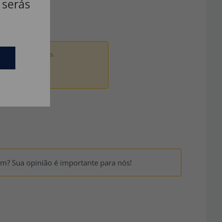
 serás
ados por um adulto.
um? Sua opinião é importante para nós!