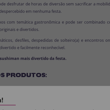
ode desfrutar de horas de diversão sem sacrificar a mobil
á despercebido em nenhuma festa.
upos com temática gastronômica e pode ser combinado 
originais e divertidos.
máticos, desfiles, despedidas de solteiro(a) e encontros
divertido e facilmente reconhecível.
 sushiman mais divertido da festa.
S PRODUTOS:
: 100% POLIÉSTER.
a!
.