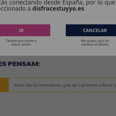
tás conectando desde España, por lo que
eccionado a
disfracestuyyo.es
os produtos destinados a crianças menores de 36 meses devem ser supervision
IR
CANCELAR
Manter longe do fogo.
Tendré que volver a
Me quedo aquí sin
iniciar sesión
cambiar el idioma
ES PENSAM:
Ainda não há comentários, quer ser o primeiro a deixar 