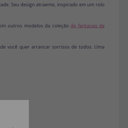
idade. Seu design atraente, inspirado em um rolo
com outros modelos da coleção
de fantasias de
 onde você quer arrancar sorrisos de todos. Uma