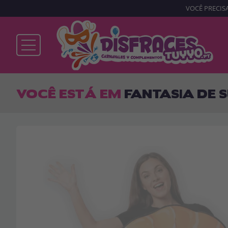
VOCÊ PRECISA
Já sou cliente
VOCÊ ESTÁ EM
FANTASIA DE 
Lembrar-me
Esqueceu sua senha?
ENTRAR