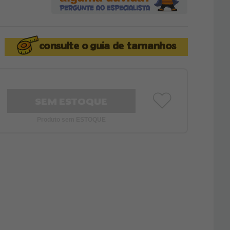
consulte o
guia de tamanhos
SEM ESTOQUE
Produto sem ESTOQUE