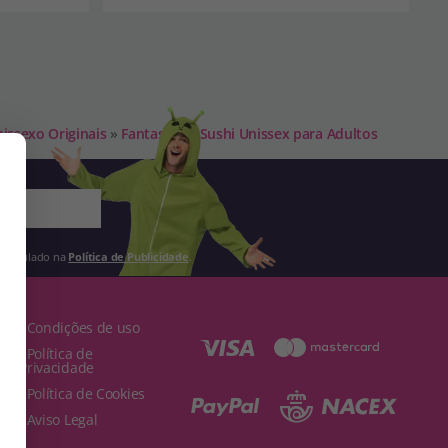
issexo Originais
»
Fantasia de Sushi Unissex para Adultos
 estipulado na
Política de Publicidade
.
· Condições de uso
· Política de
Privacidade
· Política de Cookies
· Aviso Legal