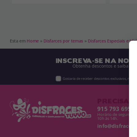
Esta em
Home
»
Disfarces por temas
»
Disfarces Especiais e Id
INSCREVA-SE NA NOS
Obtenha descontos e saiba de 
Gostaria de receber descontos exclusivos, novi
PRECISA D
915 793 695
Horário de segunda a
10h às 14h.
info@disfracest