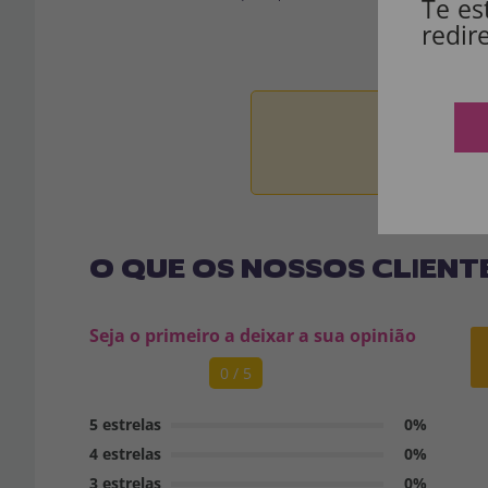
Te es
redir
Aviso:
Todos 
O QUE OS NOSSOS CLIENT
Seja o primeiro a deixar a sua opinião
0 / 5
5 estrelas
0%
4 estrelas
0%
3 estrelas
0%