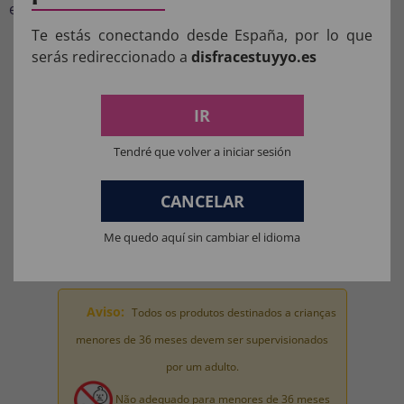
escolha perfeita para qualquer festa.
Te estás conectando desde España, por lo que
serás redireccionado a
disfracestuyyo.es
COMPOSIÇÃO DOS NOSSOS
PRODUTOS:
IR
Materiais para fantasias, acessórios de roupas e perucas: 100%
POLIÉSTER.
Tendré que volver a iniciar sesión
Materiais da máscara: 100% LÁTEX.
CANCELAR
Materiais de brinquedo para fantasia completa: 100% PVC.
Me quedo aquí sin cambiar el idioma
Aviso:
Todos os produtos destinados a crianças
menores de 36 meses devem ser supervisionados
por um adulto.
Não adequado para menores de 36 meses