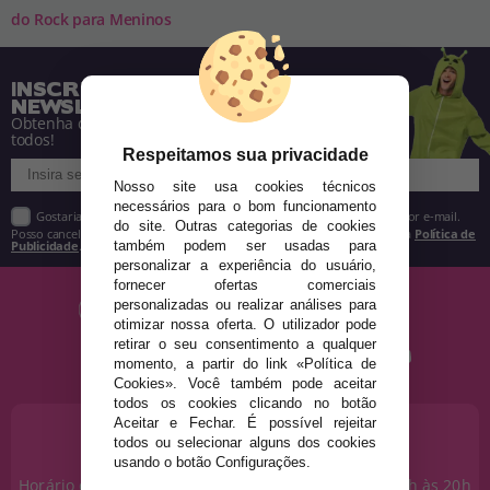
do Rock para Meninos
INSCREVA-SE NA NOSSA
NEWSLETTER
Obtenha descontos e saiba de tudo antes de
todos!
Respeitamos sua privacidade
Nosso site usa cookies técnicos
necessários para o bom funcionamento
Gostaria de receber descontos exclusivos, novidades e tendências por e-mail.
do site. Outras categorias de cookies
Posso cancelar a inscrição a qualquer momento, conforme estipulado na
Política de
Publicidade
.
também podem ser usadas para
personalizar a experiência do usuário,
fornecer ofertas comerciais
personalizadas ou realizar análises para
otimizar nossa oferta. O utilizador pode
retirar o seu consentimento a qualquer
momento, a partir do link «Política de
Cookies». Você também pode aceitar
todos os cookies clicando no botão
Aceitar e Fechar. É possível rejeitar
PRECISA DE AJUDA?
todos ou selecionar alguns dos cookies
915 793 695
usando o botão Configurações.
Horário de segunda a sexta das 10h às 14h e das 17h às 20h