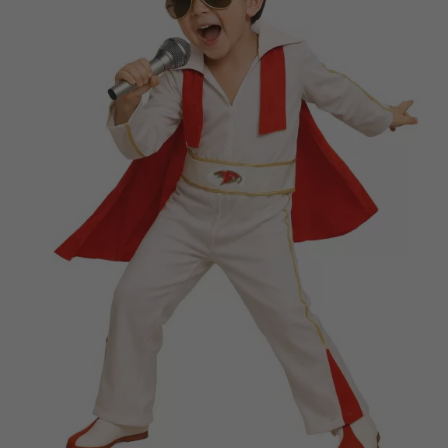
Vá em frente! Estávamos esperando por você.
CRIAR CONTA