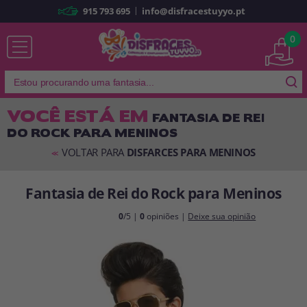
|
915 793 695
info@disfracestuyyo.pt
Já sou cliente
0
VOCÊ ESTÁ EM
FANTASIA DE REI
DO ROCK PARA MENINOS
Lembrar-me
Esqueceu sua senha?
VOLTAR PARA
DISFARCES PARA MENINOS
<<
ENTRAR
Fantasia de Rei do Rock para Meninos
É a minha primeira vez
0
/5 |
0
opiniões |
Deixe sua opinião
Sou novo
Ao criar uma conta em
disfracestuyyo.pt
, você poderá fazer suas
compras rapidamente em nossa loja virtual, verificar o status de seus
pedidos e consultar suas operações anteriores.