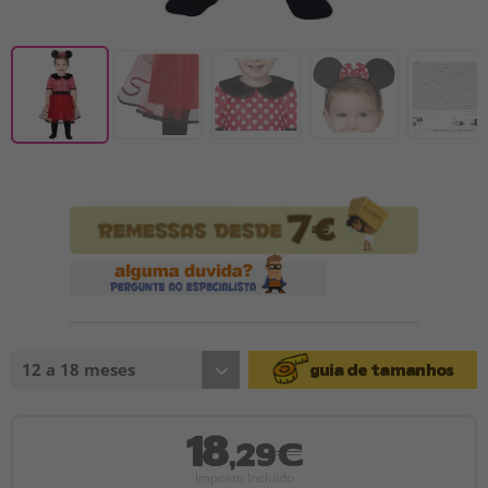
12 a 18 meses
guia de tamanhos
18
,29€
Imposto Incluído