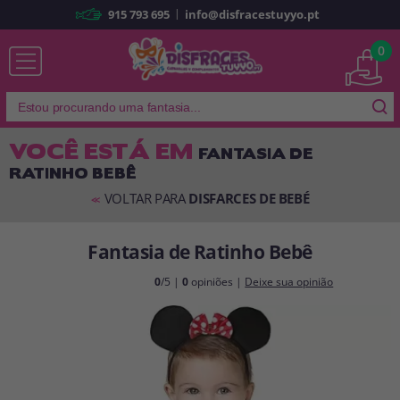
|
915 793 695
info@disfracestuyyo.pt
Já sou cliente
0
VOCÊ ESTÁ EM
FANTASIA DE
RATINHO BEBÊ
Lembrar-me
Esqueceu sua senha?
VOLTAR PARA
DISFARCES DE BEBÉ
<<
ENTRAR
Fantasia de Ratinho Bebê
É a minha primeira vez
0
/5 |
0
opiniões |
Deixe sua opinião
Sou novo
Ao criar uma conta em
disfracestuyyo.pt
, você poderá fazer suas
compras rapidamente em nossa loja virtual, verificar o status de seus
pedidos e consultar suas operações anteriores.