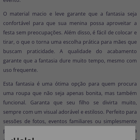
O material macio e leve garante que a fantasia seja
confortável para que sua menina possa aproveitar a
festa sem preocupações. Além disso, é fácil de colocar e
tirar, o que o torna uma escolha prática para mães que
buscam praticidade. A qualidade do acabamento
garante que a fantasia dure muito tempo, mesmo com
uso frequente.
Esta fantasia é uma ótima opção para quem procura
uma roupa que não seja apenas bonita, mas também
funcional. Garanta que seu filho se divirta muito,
sempre com um visual adorável e estiloso. Perfeito para
sessões de fotos, eventos familiares ou simplesmente
para aproveitar a magia das comemorações. Não perca
a oportunidade de adquirir esta fantasia, um presente