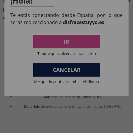
¡Hola!
perfeito que fará da sua filha o centro das atenções.
Te estás conectando desde España, por lo que
TRANSFORME SUA MENINA EM UM RATO LINDO! -
serás redireccionado a
disfracestuyyo.es
Fantasia de ratinho bebê, inclui vestido e faixa de
cabeça. Ideal para festas temáticas e
comemorações divertidas.
IR
Tendré que volver a iniciar sesión
COMPOSIÇÃO DOS NOSSOS
PRODUTOS:
CANCELAR
Materiais para fantasias, acessórios de roupas e perucas: 100%
Me quedo aquí sin cambiar el idioma
POLIÉSTER.
Materiais da máscara: 100% LÁTEX.
Materiais de brinquedo para fantasia completa: 100% PVC.