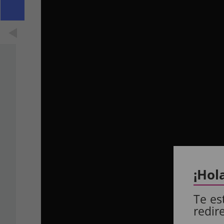
¡Hol
Te es
redir