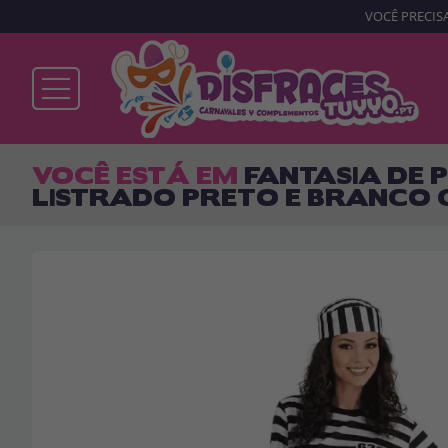
VOCÊ PRECISA
Já sou cliente
VOCÊ ESTÁ EM
FANTASIA DE P
LISTRADO PRETO E BRANCO
Lembrar-me
Esqueceu sua senha?
ENTRAR