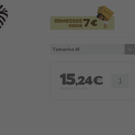
Tamanho M
15
,24€
Imposto Incluído