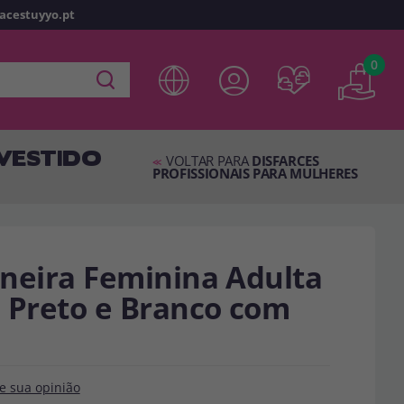
racestuyyo.pt
z
o
0
 em
disfracestuyyo.pt
, você poderá fazer suas compras
oja virtual, verificar o status de seus pedidos e consultar
 VESTIDO
es.
VOLTAR PARA
DISFARCES
<<
PROFISSIONAIS PARA MULHERES
s esperando por você.
TA
oneira Feminina Adulta
o Preto e Branco com
e sua opinião