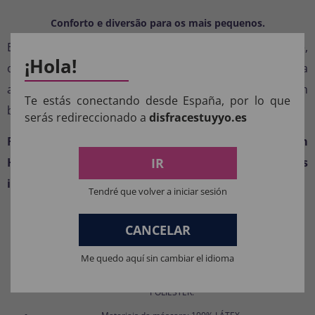
Conforto e diversão para os mais pequenos.
Esta fantasia foi pensada para o conforto do bebê,
¡Hola!
oferecendo um ajuste perfeito para que ele possa
aproveitá-la por horas. Uma escolha ideal para quem
Te estás conectando desde España, por lo que
busca fantasias originais, divertidas e fáceis de vestir.
serás redireccionado a
disfracestuyyo.es
Faça já a sua encomenda e prepare-se para um
IR
Halloween repleto de sorrisos e momentos
inesquecíveis.
Tendré que volver a iniciar sesión
COMPOSIÇÃO DOS NOSSOS
CANCELAR
PRODUTOS:
Me quedo aquí sin cambiar el idioma
Materiais para fantasias, acessórios de roupas e perucas: 100%
POLIÉSTER.