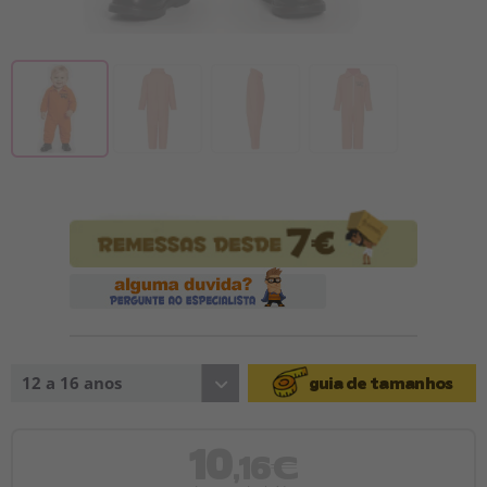
12 a 16 anos
guia de tamanhos
10
,16€