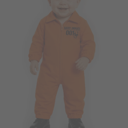
Vá em frente! Estávamos esperando por você.
CRIAR CONTA