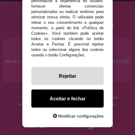
personalizar a experiência do usuário,
fornecer ofertas comerciais
personalizadas ou realizar análises para
otimizar nossa oferta. O utilizador pode
retirar o seu consentimento a qualquer
momento, a partir do link «Política de
Cookies». Você também pode aceitar
todos os cookies clicando no botão
Aceitar e Fechar. É possível rejeitar
PRECISA DE AJUDA?
todos ou selecionar alguns dos cookies
915 793 695
usando o botão Configurações.
Horário de segunda a sexta das 10h às 14h e das 17h às 20h
Sábados das 10h às 14h.
info@disfracestuyyo.pt
Rejeitar
· Quem somos
· Condições de uso
· Como comprar
· Política de Privacidade
Aceitar e fechar
· Envios e Devoluções
· Política de Cookies
· Blog
· Aviso Legal
Modificar configurações