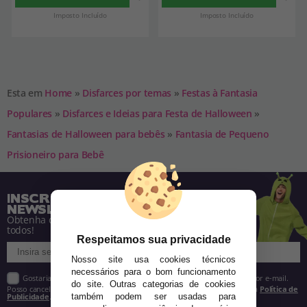
Imposto Incluído
Imposto Incluído
Esta em
Home
»
Disfarces por temas
»
Festas à Fantasia
Populares
»
Disfarces e Ideias para Festa de Halloween
»
Fantasias de Halloween para bebês
»
Fantasia de Pequeno
Prisioneiro para Bebê
INSCREVA-SE NA NOSSA
NEWSLETTER
Obtenha descontos e saiba de tudo antes de
todos!
Respeitamos sua privacidade
Nosso site usa cookies técnicos
necessários para o bom funcionamento
Gostaria de receber descontos exclusivos, novidades e tendências por e-mail.
do site. Outras categorias de cookies
Posso cancelar a inscrição a qualquer momento, conforme estipulado na
Política de
Publicidade
.
também podem ser usadas para