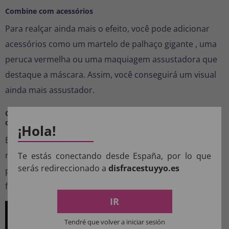
Combine com acessórios
Para realçar ainda mais o efeito, você pode adicionar
acessórios como um
martelo de palhaço gigante
, uma
peruca vermelha
ou uma maquiagem assustadora que
destaque a máscara. Assim, você conseguirá um visual
ainda mais assustador.
Compre sua fantasia de palhaço assassino para crianças
online
¡Hola!
Em nossa loja online de fantasias, você encontra este
modelo e muitas outras fantasias infantis de Halloween
Te estás conectando desde España, por lo que
serás redireccionado a
disfracestuyyo.es
pelo melhor preço. Faça seu pedido agora e receba a
fantasia do seu filho com segurança e rapidez.
IR
Tendré que volver a iniciar sesión