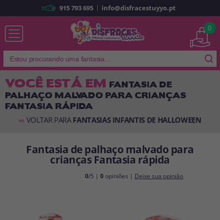
|
915 793 695
info@disfracestuyyo.pt
Já sou cliente
0
VOCÊ ESTÁ EM
FANTASIA DE
PALHAÇO MALVADO PARA CRIANÇAS
Lembrar-me
Esqueceu sua senha?
FANTASIA RÁPIDA
ENTRAR
VOLTAR PARA
FANTASIAS INFANTIS DE HALLOWEEN
<<
Fantasia de palhaço malvado para
É a minha primeira vez
crianças Fantasia rápida
Sou novo
0
/5 |
0
opiniões |
Deixe sua opinião
Ao criar uma conta em
disfracestuyyo.pt
, você poderá fazer suas
compras rapidamente em nossa loja virtual, verificar o status de seus
pedidos e consultar suas operações anteriores.