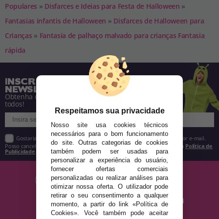
Populares
»
Disfarces e Ideias para Festa de Halloween
»
Fantasias infantis de Halloween
»
Disfarces de Halloween para
Crianças
»
Fantasia de palhaço malvado para crianças Fantasia
rápida
INSCREVA-SE NA NOSSA
NEWSLETTER
Obtenha descontos e saiba de tudo antes de
todos!
Respeitamos sua privacidade
Nosso site usa cookies técnicos
necessários para o bom funcionamento
Gostaria de receber descontos exclusivos, novidades e tendências por e-mail.
do site. Outras categorias de cookies
Posso cancelar a inscrição a qualquer momento, conforme estipulado na
Política de
Publicidade
.
também podem ser usadas para
personalizar a experiência do usuário,
fornecer ofertas comerciais
personalizadas ou realizar análises para
otimizar nossa oferta. O utilizador pode
retirar o seu consentimento a qualquer
momento, a partir do link «Política de
Cookies». Você também pode aceitar