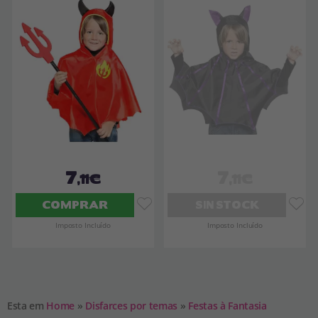
7
7
,11€
,11€
COMPRAR
SIN STOCK
Imposto Incluído
Imposto Incluído
Esta em
Home
»
Disfarces por temas
»
Festas à Fantasia