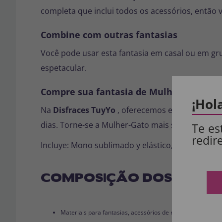
completa que inclui todos os acessórios, então 
Combine com outras fantasias
Você pode usar esta fantasia em casal ou em g
espetacular.
Compre sua fantasia de Mulher-Gato on
¡Hol
Na
Disfraces TuyYo
, oferecemos esta fantasia 
dias. Torne-se a Mulher-Gato mais sedutora da f
Te es
redir
Incluye: Mono sublimado y elástico, guantes, ant
COMPOSIÇÃO DOS NOSSO
Materiais para fantasias, acessórios de roupas e perucas