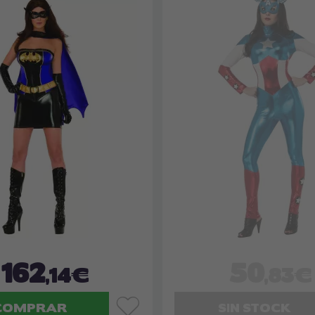
162
50
,14€
,83€
COMPRAR
SIN STOCK