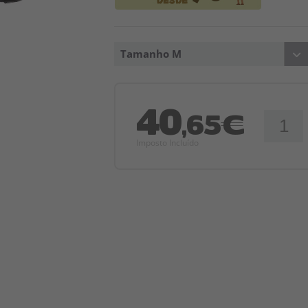
Tamanho M
40
,65€
Imposto Incluído