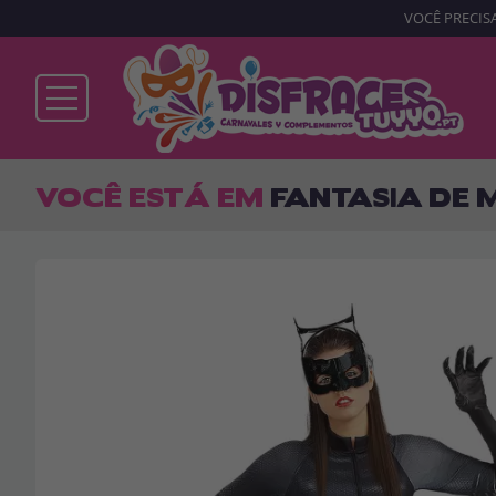
VOCÊ PRECISA
Já sou cliente
VOCÊ ESTÁ EM
FANTASIA DE
Lembrar-me
Esqueceu sua senha?
ENTRAR