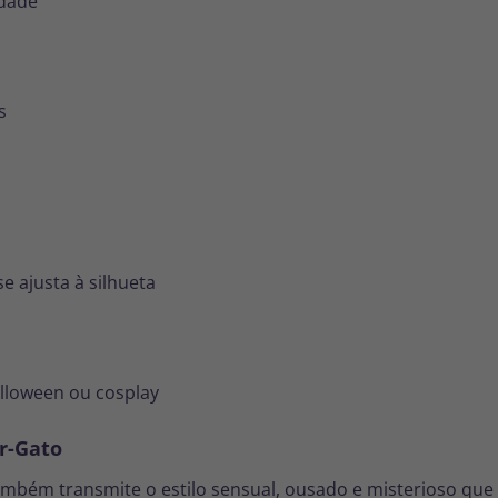
idade
s
se ajusta à silhueta
Halloween ou cosplay
r-Gato
também transmite o estilo sensual, ousado e misterioso que