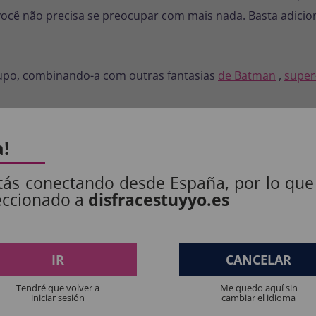
você não precisa se preocupar com mais nada. Basta adicion
rupo, combinando-a com outras fantasias
de Batman
,
super
line
a!
com entrega rápida e garantia de satisfação. Encomende ag
esta.
tás conectando desde España, por lo que
eccionado a
disfracestuyyo.es
ifaz, diadema con orejas rígidas, cubrebotas y cinturón
S PRODUTOS:
IR
CANCELAR
Tendré que volver a
Me quedo aquí sin
iniciar sesión
cambiar el idioma
: 100% POLIÉSTER.