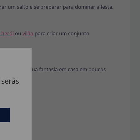
ar um salto e se preparar para dominar a festa.
-herói
ou
vilão
para criar um conjunto
ora e receba sua fantasia em casa em poucos
 serás