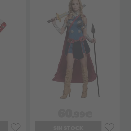
60
,99€
SIN STOCK