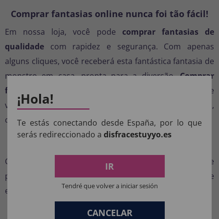
Comprar fantasias online nunca foi tão fácil!
Em nossa loja, você pode
comprar fantasias de
qualidade
com rapidez e segurança. Com apenas
alguns cliques, você receberá esta fantástica fantasia de
monstro em casa, pronta para a diversão.
Comprar
fantasias online
economiza seu tempo e permite que
¡Hola!
você tenha acesso aos melhores modelos do mercado,
como este adorável monstrinho.
Te estás conectando desde España, por lo que
serás redireccionado a
disfracestuyyo.es
Recomendações
Complemente o visual com maquiagem azul ou luvas de
IR
pelúcia para um efeito ainda mais monstruoso. E não se
Tendré que volver a iniciar sesión
esqueça do seu melhor rugido para arrasar na festa!
CANCELAR