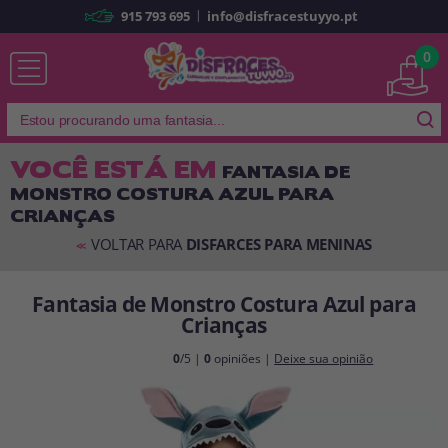
|
915 793 695
info@disfracestuyyo.pt
Já sou cliente
0
VOCÊ ESTÁ EM
FANTASIA DE
MONSTRO COSTURA AZUL PARA
Lembrar-me
Esqueceu sua senha?
CRIANÇAS
ENTRAR
VOLTAR PARA
DISFARCES PARA MENINAS
<<
Fantasia de Monstro Costura Azul para
É a minha primeira vez
Crianças
Sou novo
0
/5 |
0
opiniões |
Deixe sua opinião
Ao criar uma conta em
disfracestuyyo.pt
, você poderá fazer suas
compras rapidamente em nossa loja virtual, verificar o status de seus
pedidos e consultar suas operações anteriores.