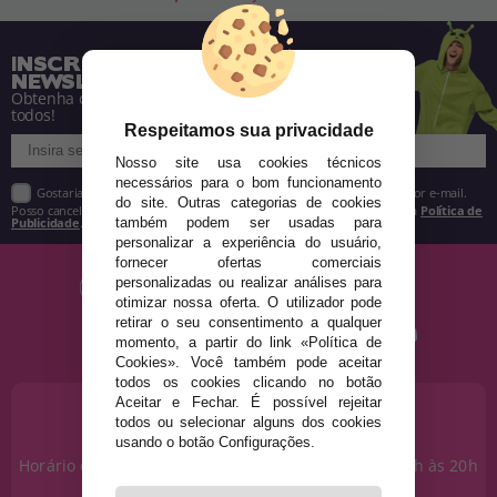
INSCREVA-SE NA NOSSA
NEWSLETTER
Obtenha descontos e saiba de tudo antes de
todos!
Respeitamos sua privacidade
Nosso site usa cookies técnicos
necessários para o bom funcionamento
Gostaria de receber descontos exclusivos, novidades e tendências por e-mail.
do site. Outras categorias de cookies
Posso cancelar a inscrição a qualquer momento, conforme estipulado na
Política de
Publicidade
.
também podem ser usadas para
personalizar a experiência do usuário,
fornecer ofertas comerciais
personalizadas ou realizar análises para
otimizar nossa oferta. O utilizador pode
retirar o seu consentimento a qualquer
momento, a partir do link «Política de
Cookies». Você também pode aceitar
todos os cookies clicando no botão
Aceitar e Fechar. É possível rejeitar
PRECISA DE AJUDA?
todos ou selecionar alguns dos cookies
915 793 695
usando o botão Configurações.
Horário de segunda a sexta das 10h às 14h e das 17h às 20h
Sábados das 10h às 14h.