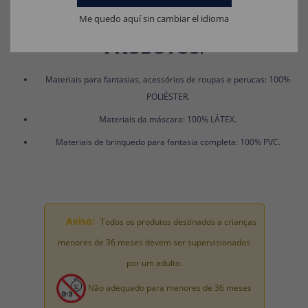
Me quedo aquí sin cambiar el idioma
COMPOSIÇÃO DOS NOSSOS
PRODUTOS:
Materiais para fantasias, acessórios de roupas e perucas: 100%
POLIÉSTER.
Materiais da máscara: 100% LÁTEX.
Materiais de brinquedo para fantasia completa: 100% PVC.
Aviso:
Todos os produtos destinados a crianças
menores de 36 meses devem ser supervisionados
por um adulto.
Não adequado para menores de 36 meses