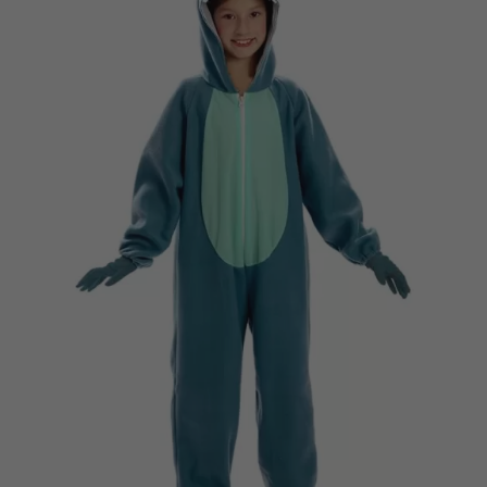
Vá em frente! Estávamos esperando por você.
CRIAR CONTA