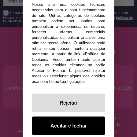
Nosso site usa cookies técnicos
necessários para o bom funcionamento
Gostaria de receber descontos exclusivos, novidades e tendências por e-mail.
do site. Outras categorias de cookies
Posso cancelar a inscrição a qualquer momento, conforme estipulado na
Política de
Publicidade
.
também podem ser usadas para
personalizar a experiência do usuário,
fornecer ofertas comerciais
personalizadas ou realizar análises para
otimizar nossa oferta. O utilizador pode
retirar o seu consentimento a qualquer
momento, a partir do link «Política de
Cookies». Você também pode aceitar
todos os cookies clicando no botão
Aceitar e Fechar. É possível rejeitar
PRECISA DE AJUDA?
todos ou selecionar alguns dos cookies
915 793 695
usando o botão Configurações.
Horário de segunda a sexta das 10h às 14h e das 17h às 20h
Sábados das 10h às 14h.
info@disfracestuyyo.pt
Rejeitar
· Quem somos
· Condições de uso
· Como comprar
· Política de Privacidade
Aceitar e fechar
· Envios e Devoluções
· Política de Cookies