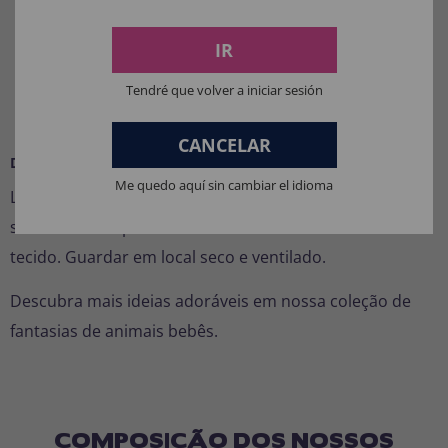
Fácil manutenção: lavável à mão ou em baixa
IR
temperatura.
Um presente original e prático para primeiras
Tendré que volver a iniciar sesión
fantasias.
CANCELAR
Dicas de cuidados
Me quedo aquí sin cambiar el idioma
Lavar em água fria ou morna (máx. 30 °C). Não secar na
secadora nem passar a ferro diretamente sobre o
tecido. Guardar em local seco e ventilado.
Descubra mais ideias adoráveis em nossa coleção de
fantasias de animais bebês.
COMPOSIÇÃO DOS NOSSOS