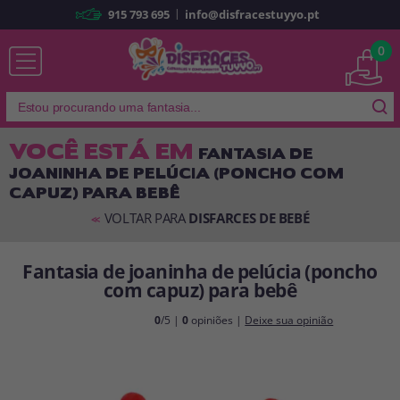
|
915 793 695
info@disfracestuyyo.pt
Já sou cliente
0
VOCÊ ESTÁ EM
FANTASIA DE
JOANINHA DE PELÚCIA (PONCHO COM
Lembrar-me
Esqueceu sua senha?
CAPUZ) PARA BEBÊ
ENTRAR
VOLTAR PARA
DISFARCES DE BEBÉ
<<
Fantasia de joaninha de pelúcia (poncho
É a minha primeira vez
com capuz) para bebê
Sou novo
0
/5 |
0
opiniões |
Deixe sua opinião
Ao criar uma conta em
disfracestuyyo.pt
, você poderá fazer suas
compras rapidamente em nossa loja virtual, verificar o status de seus
pedidos e consultar suas operações anteriores.