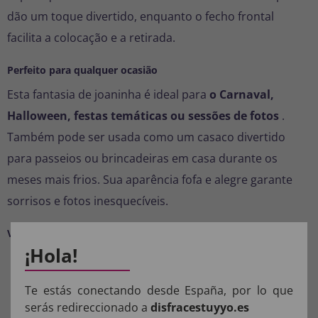
dão um toque divertido, enquanto o fecho frontal
facilita a colocação e a retirada.
Perfeito para qualquer ocasião
Esta fantasia de joaninha é ideal para
o Carnaval,
Halloween, festas temáticas ou sessões de fotos
.
Também pode ser usada como um casaco divertido
para passeios ou brincadeiras em casa durante os
meses mais frios. Sua aparência fofa e alegre garante
sorrisos e fotos inesquecíveis.
Vantagens do produto
¡Hola!
Maciez total: tecido felpudo confortável e não
irritante.
Te estás conectando desde España, por lo que
Design aberto: permite que você o vista sobre as
serás redireccionado a
disfracestuyyo.es
roupas normais do seu bebê.