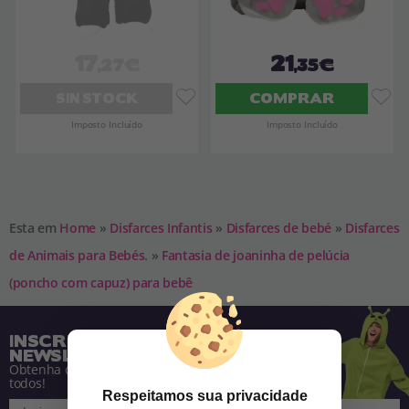
17
21
,27€
,35€
SIN STOCK
COMPRAR
Imposto Incluído
Imposto Incluído
Esta em
Home
»
Disfarces Infantis
»
Disfarces de bebé
»
Disfarces
de Animais para Bebés.
»
Fantasia de joaninha de pelúcia
(poncho com capuz) para bebê
INSCREVA-SE NA NOSSA
NEWSLETTER
Obtenha descontos e saiba de tudo antes de
todos!
Respeitamos sua privacidade