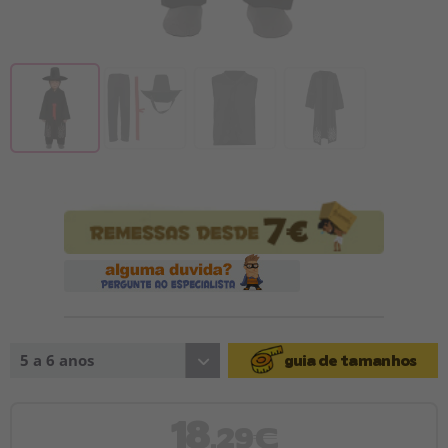
5 a 6 anos
guia de tamanhos
18
,29€