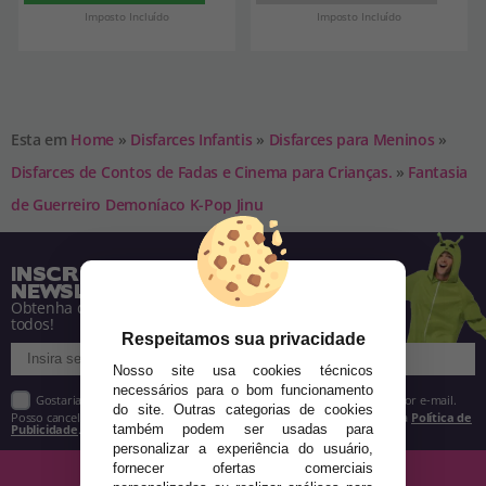
Imposto Incluído
Imposto Incluído
Esta em
Home
»
Disfarces Infantis
»
Disfarces para Meninos
»
Disfarces de Contos de Fadas e Cinema para Crianças.
»
Fantasia
de Guerreiro Demoníaco K-Pop Jinu
INSCREVA-SE NA NOSSA
NEWSLETTER
Obtenha descontos e saiba de tudo antes de
todos!
Respeitamos sua privacidade
Nosso site usa cookies técnicos
necessários para o bom funcionamento
Gostaria de receber descontos exclusivos, novidades e tendências por e-mail.
do site. Outras categorias de cookies
Posso cancelar a inscrição a qualquer momento, conforme estipulado na
Política de
Publicidade
.
também podem ser usadas para
personalizar a experiência do usuário,
fornecer ofertas comerciais