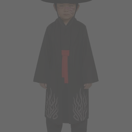
Vá em frente! Estávamos esperando por você.
CRIAR CONTA