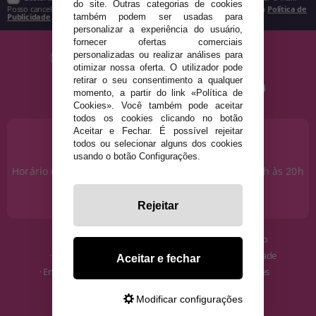
do site. Outras categorias de cookies
Posso cancelar a inscrição a qualquer momento, conforme estipulado na
Política de
Publicidade
.
também podem ser usadas para
personalizar a experiência do usuário,
fornecer ofertas comerciais
personalizadas ou realizar análises para
otimizar nossa oferta. O utilizador pode
retirar o seu consentimento a qualquer
momento, a partir do link «Política de
Cookies». Você também pode aceitar
todos os cookies clicando no botão
Aceitar e Fechar. É possível rejeitar
PRECISA DE AJUDA?
todos ou selecionar alguns dos cookies
915 793 695
usando o botão Configurações.
Horário de segunda a sexta das 10h às 14h e das 17h às 20h
Sábados das 10h às 14h.
info@disfracestuyyo.pt
Rejeitar
· Quem somos
· Condições de uso
· Como comprar
· Política de Privacidade
Aceitar e fechar
· Envios e Devoluções
· Política de Cookies
· Blog
· Aviso Legal
Modificar configurações