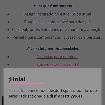
⭐ Por que é um sucesso
Design inspirado no estilo K-Pop atual
Roupa leve e confortável para dançar
Cores vibrantes e detalhes que chamam a atenção.
Perfeito para combinar com acessórios e perucas.
🔗 Links internos recomendados
Fantasias para meninas
figurinos de séries de TV
Perucas infantis para fantasias
¡Hola!
Maquiagem de fantasia
Fantasias de Carnaval para Crianças
Te estás conectando desde España, por lo que
serás redireccionado a
disfracestuyyo.es