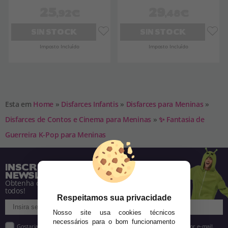
25
29
,92€
,48€
SIN STOCK
SIN STOCK
Imposto Incluído
Imposto Incluído
Esta em
Home
»
Disfarces Infantis
»
Disfarces para Meninas
»
Disfarces de Contos e Cinema para Meninas
»
✨ Fantasia de
Guerreira K-Pop para Meninas
INSCREVA-SE NA NOSSA
NEWSLETTER
Obtenha descontos e saiba de tudo antes de
todos!
Respeitamos sua privacidade
Nosso site usa cookies técnicos
necessários para o bom funcionamento
Gostaria de receber descontos exclusivos, novidades e tendências por e-mail.