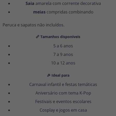
Saia
amarela com corrente decorativa
meias
compridas combinando
Peruca e sapatos não incluídos.
📏 Tamanhos disponíveis
5 a 6 anos
7 a 9 anos
10 a 12 anos
🎉 Ideal para
Carnaval infantil e festas temáticas
Aniversário com tema K-Pop
Festivais e eventos escolares
Cosplay e jogos em casa