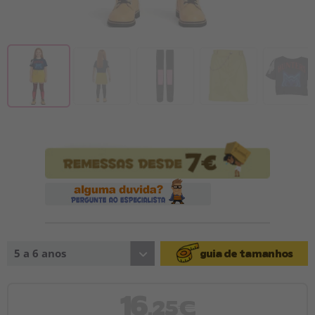
5 a 6 anos
guia de tamanhos
16
,25€