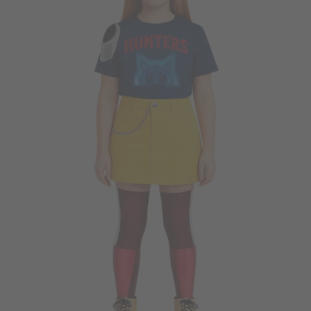
Vá em frente! Estávamos esperando por você.
CRIAR CONTA