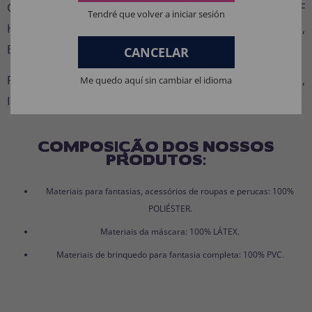
GHOST FACE, GHOST FACE LIVES e THE ICON OF
Tendré que volver a iniciar sesión
HALLOWEEN são marcas registradas da Fun World Div.,
Easter Unlimited Inc. Todos os direitos reservados.
CANCELAR
Fun World é uma marca registrada da Easter Unlimited,
Me quedo aquí sin cambiar el idioma
Inc.
COMPOSIÇÃO DOS NOSSOS
PRODUTOS:
Materiais para fantasias, acessórios de roupas e perucas: 100%
POLIÉSTER.
Materiais da máscara: 100% LÁTEX.
Materiais de brinquedo para fantasia completa: 100% PVC.