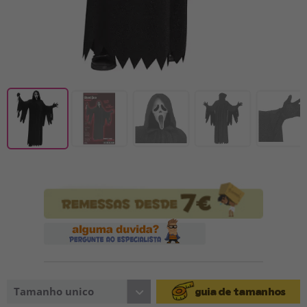
Tamanho unico
guia de tamanhos