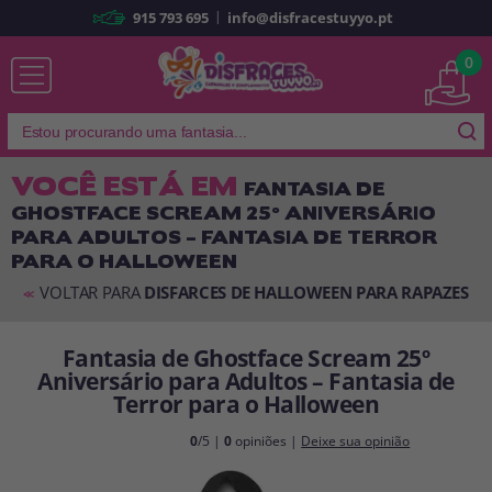
|
915 793 695
info@disfracestuyyo.pt
Já sou cliente
0
VOCÊ ESTÁ EM
FANTASIA DE
GHOSTFACE SCREAM 25º ANIVERSÁRIO
Lembrar-me
Esqueceu sua senha?
PARA ADULTOS – FANTASIA DE TERROR
PARA O HALLOWEEN
ENTRAR
VOLTAR PARA
DISFARCES DE HALLOWEEN PARA RAPAZES
<<
É a minha primeira vez
Fantasia de Ghostface Scream 25º
Sou novo
Aniversário para Adultos – Fantasia de
Terror para o Halloween
Ao criar uma conta em
disfracestuyyo.pt
, você poderá fazer suas
0
/5 |
0
opiniões |
Deixe sua opinião
compras rapidamente em nossa loja virtual, verificar o status de seus
pedidos e consultar suas operações anteriores.