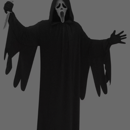
Vá em frente! Estávamos esperando por você.
CRIAR CONTA