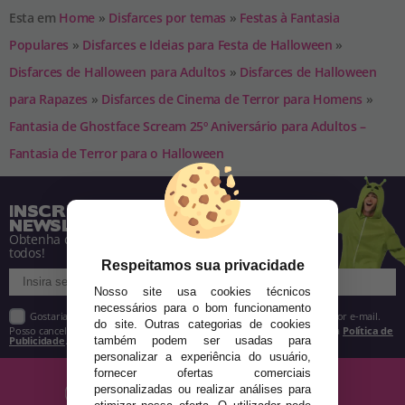
Esta em
Home
»
Disfarces por temas
»
Festas à Fantasia
Populares
»
Disfarces e Ideias para Festa de Halloween
»
Disfarces de Halloween para Adultos
»
Disfarces de Halloween
para Rapazes
»
Disfarces de Cinema de Terror para Homens
»
Fantasia de Ghostface Scream 25º Aniversário para Adultos –
Fantasia de Terror para o Halloween
INSCREVA-SE NA NOSSA
NEWSLETTER
Obtenha descontos e saiba de tudo antes de
todos!
Respeitamos sua privacidade
Nosso site usa cookies técnicos
necessários para o bom funcionamento
Gostaria de receber descontos exclusivos, novidades e tendências por e-mail.
do site. Outras categorias de cookies
Posso cancelar a inscrição a qualquer momento, conforme estipulado na
Política de
Publicidade
.
também podem ser usadas para
personalizar a experiência do usuário,
fornecer ofertas comerciais
personalizadas ou realizar análises para