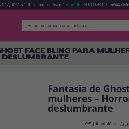
|
 DE AJUDA? Nós lhe daremos uma mão!
915 793 695
info@disf
É a minha primeira ve
Sou nov
Ao criar uma conta
rapidamente em nossa l
GHOST FACE BLING PARA MULHER
suas operações anterior
O DESLUMBRANTE
Vá em frente! Estávamo
CRIAR CON
Fantasia de Ghost
mulheres – Horror
deslumbrante
0
/5 |
0
opiniões |
Deix