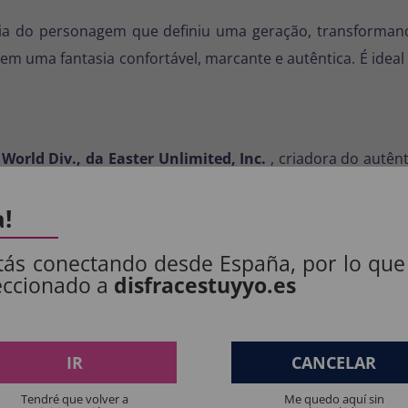
ia do personagem que definiu uma geração, transformand
m uma fantasia confortável, marcante e autêntica. É ideal 
 World Div., da Easter Unlimited, Inc.
, criadora do autên
ais e fabricadas sob licença oficial, garantindo máxima qual
a!
n of Halloween®
são marcas registradas da
Fun World D
tás conectando desde España, por lo que
eccionado a
disfracestuyyo.es
fantasia Ghost Face Bling para mulheres – o terror mai
S PRODUTOS:
IR
CANCELAR
Tendré que volver a
Me quedo aquí sin