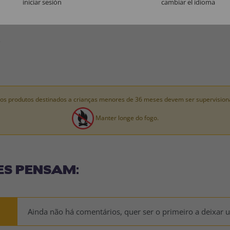
iniciar sesión
cambiar el idioma
: 100% POLIÉSTER.
.
os produtos destinados a crianças menores de 36 meses devem ser supervision
Manter longe do fogo.
ES PENSAM:
Ainda não há comentários, quer ser o primeiro a deixar 