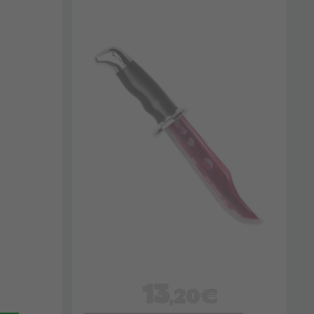
13
,20€