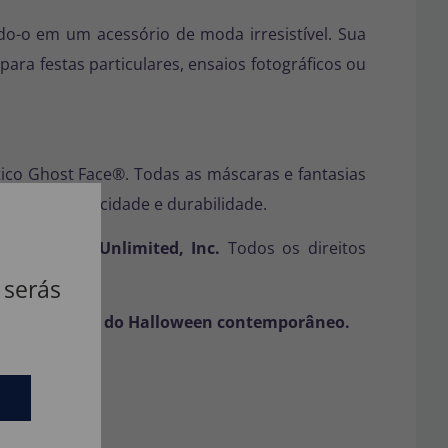
o-o em um acessório de moda irresistível. Sua
para festas particulares, ensaios fotográficos ou
tico Ghost Face®. Todas as máscaras e fantasias
idade, autenticidade e durabilidade.
iv., Easter Unlimited, Inc.
Todos os direitos
 serás
s deslumbrante do Halloween contemporâneo.