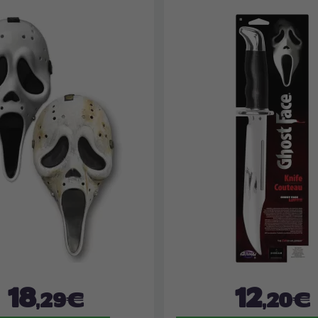
18
12
,29€
,20€