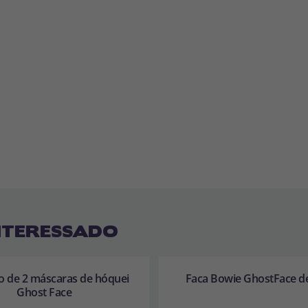
NTERESSADO
o de 2 máscaras de hóquei
Faca Bowie GhostFace d
Ghost Face