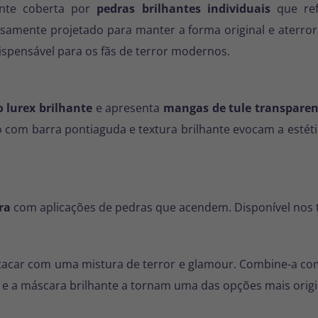
nte coberta por
pedras brilhantes individuais
que ref
osamente projetado para manter a forma original e aterro
dispensável para os fãs de terror modernos.
o lurex brilhante
e apresenta
mangas de tule transparen
o com barra pontiaguda e textura brilhante evocam a estét
ra
com aplicações de pedras que acendem. Disponível nos
stacar com uma mistura de terror e glamour. Combine-a com
o e a máscara brilhante a tornam uma das opções mais orig