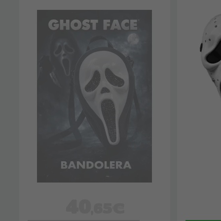
40
,65€