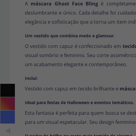
A
máscara Ghost Face Bling
é completame
deslumbrante e único. Cada detalhe foi cuidad
elegância e sofisticação que a torna um item in
Um vestido que combina medo e glamour.
O vestido com capuz é confeccionado em
tecid
visual sombrio e feminino. Seu corte assimétric
um acabamento elegante e contemporâneo.
Inclui:
Vestido com capuz em tecido brilhante e
másca
Ideal para festas de Halloween e eventos temáticos.
Esta fantasia é perfeita para quem busca se de
para um visual espetacular. Seu design feminin
O poder do brilho no rosto mais temido do cinema.