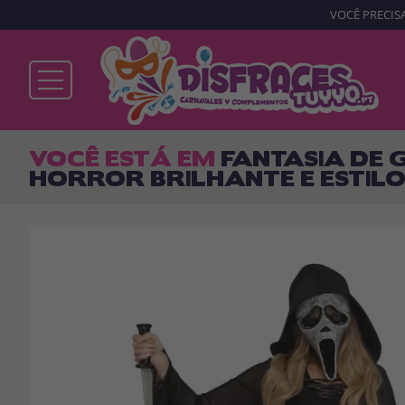
VOCÊ PRECISA
Já sou cliente
VOCÊ ESTÁ EM
FANTASIA DE 
HORROR BRILHANTE E ESTIL
Lembrar-me
Esqueceu sua senha?
ENTRAR