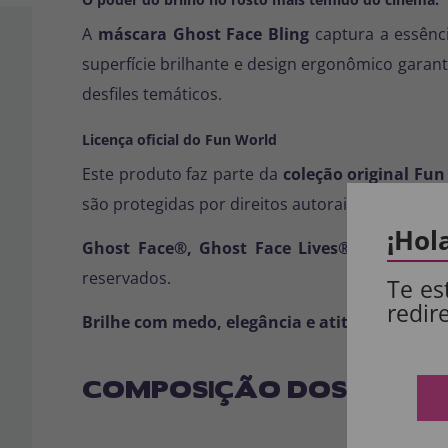
A
máscara Ghost Face Bling
captura a essênc
superfície brilhante e design ergonômico garante
desfiles temáticos.
Licença oficial do Fun World
Este produto faz parte da
coleção original Fun
são protegidas por direitos autorais internacion
¡Hol
Ghost Face®, Ghost Face Lives® e The Ico
reservados.
Te es
redir
Brilhe com medo, elegância e atitude com a 
COMPOSIÇÃO DOS NOSSO