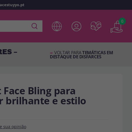
racestuyyo.pt
z
o
0
 em
disfracestuyyo.pt
, você poderá fazer suas compras
oja virtual, verificar o status de seus pedidos e consultar
ES –
es.
VOLTAR PARA
TEMÁTICAS EM
<<
DESTAQUE DE DISFARCES
s esperando por você.
TA
 Face Bling para
 brilhante e estilo
e sua opinião