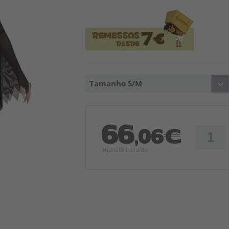
Tamanho S/M
66
,06€
Imposto Incluído