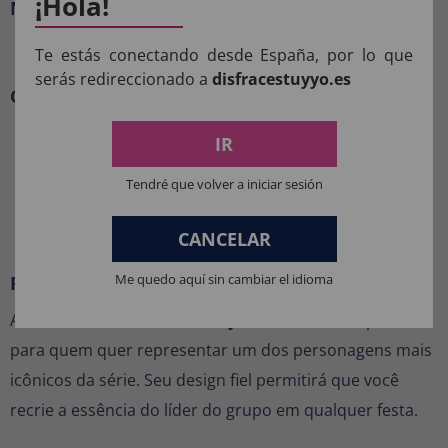
¡Hola!
Não incluído
Sapato
Te estás conectando desde España, por lo que
serás redireccionado a
disfracestuyyo.es
Características
Disponível em vários tamanhos para adultos
IR
Tecidos confortáveis e leves
Tendré que volver a iniciar sesión
Fácil de colocar e tirar
Ideal para fantasias de grupo
CANCELAR
Me quedo aquí sin cambiar el idioma
Por que escolher essa fantasia?
A
fantasia de Fred do Scooby-Doo
é a escolha perfeita
para quem quer representar um dos personagens mais
icônicos da série. Seu design fiel permitirá que você
recrie a essência do líder do grupo em qualquer festa.