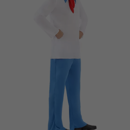
Vá em frente! Estávamos esperando por você.
CRIAR CONTA