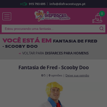
|
915 793 695
info@disfracestuyyo.pt
Já sou cliente
0
VOCÊ ESTÁ EM
FANTASIA DE FRED
- SCOOBY DOO
Lembrar-me
Esqueceu sua senha?
VOLTAR PARA
DISFARCES PARA HOMENS
<<
ENTRAR
Fantasia de Fred - Scooby Doo
É a minha primeira vez
0
/5 |
0
opiniões |
Deixe sua opinião
Sou novo
Ao criar uma conta em
disfracestuyyo.pt
, você poderá fazer suas
compras rapidamente em nossa loja virtual, verificar o status de seus
pedidos e consultar suas operações anteriores.