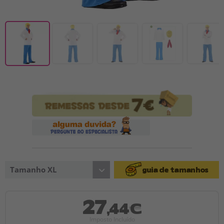
Tamanho XL
guia de tamanhos
27
,44€
Imposto Incluído