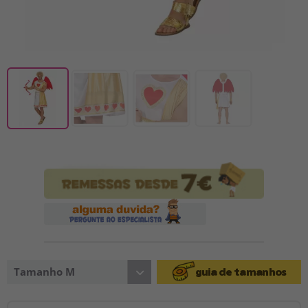
Tamanho M
guia de tamanhos