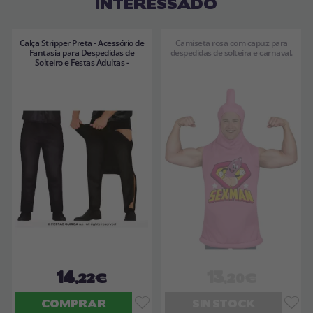
INTERESSADO
Calça Stripper Preta - Acessório de
Camiseta rosa com capuz para
Fantasia para Despedidas de
despedidas de solteira e carnaval.
Solteiro e Festas Adultas -
14
13
,22€
,20€
COMPRAR
SIN STOCK