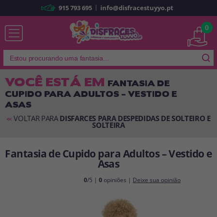
|
915 793 695
info@disfracestuyyo.pt
Já sou cliente
0
VOCÊ ESTÁ EM
FANTASIA DE
CUPIDO PARA ADULTOS – VESTIDO E
Lembrar-me
Esqueceu sua senha?
ASAS
ENTRAR
VOLTAR PARA
DISFARCES PARA DESPEDIDAS DE SOLTEIRO E
<<
SOLTEIRA
Fantasia de Cupido para Adultos – Vestido e
É a minha primeira vez
Sou novo
Asas
0
/5 |
0
opiniões |
Deixe sua opinião
Ao criar uma conta em
disfracestuyyo.pt
, você poderá fazer suas
compras rapidamente em nossa loja virtual, verificar o status de seus
pedidos e consultar suas operações anteriores.