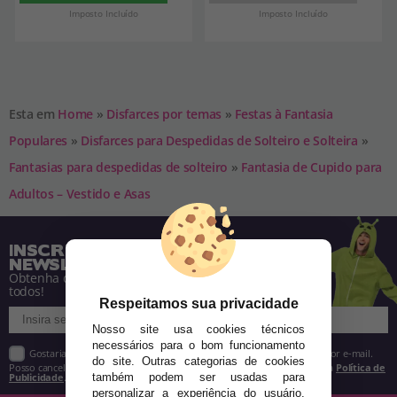
Imposto Incluído
Imposto Incluído
Esta em
Home
»
Disfarces por temas
»
Festas à Fantasia
Populares
»
Disfarces para Despedidas de Solteiro e Solteira
»
Fantasias para despedidas de solteiro
»
Fantasia de Cupido para
Adultos – Vestido e Asas
INSCREVA-SE NA NOSSA
NEWSLETTER
Obtenha descontos e saiba de tudo antes de
todos!
Respeitamos sua privacidade
Nosso site usa cookies técnicos
necessários para o bom funcionamento
Gostaria de receber descontos exclusivos, novidades e tendências por e-mail.
do site. Outras categorias de cookies
Posso cancelar a inscrição a qualquer momento, conforme estipulado na
Política de
Publicidade
.
também podem ser usadas para
personalizar a experiência do usuário,