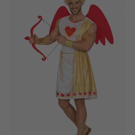
Vá em frente! Estávamos esperando por você.
CRIAR CONTA