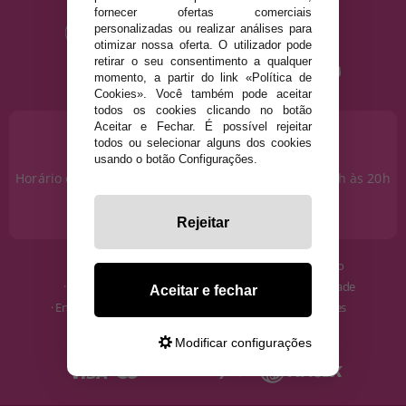
fornecer ofertas comerciais
personalizadas ou realizar análises para
otimizar nossa oferta. O utilizador pode
retirar o seu consentimento a qualquer
momento, a partir do link «Política de
Cookies». Você também pode aceitar
todos os cookies clicando no botão
Aceitar e Fechar. É possível rejeitar
PRECISA DE AJUDA?
todos ou selecionar alguns dos cookies
915 793 695
usando o botão Configurações.
Horário de segunda a sexta das 10h às 14h e das 17h às 20h
Sábados das 10h às 14h.
info@disfracestuyyo.pt
Rejeitar
· Quem somos
· Condições de uso
· Como comprar
· Política de Privacidade
Aceitar e fechar
· Envios e Devoluções
· Política de Cookies
· Blog
· Aviso Legal
Modificar configurações