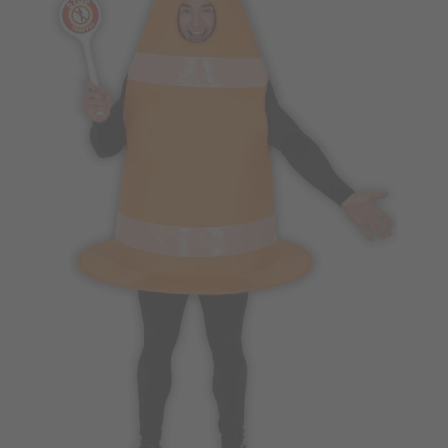
Vá em frente! Estávamos esperando por você.
CRIAR CONTA