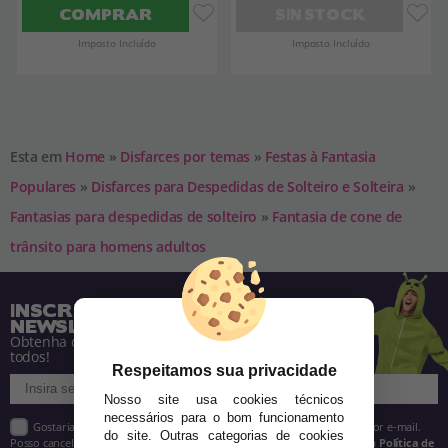
COMPRAR
SIN STOCK
Imposto Incluído
Imposto Incluído
Esta em
Home
»
Disfarces por temas
»
Festas à Fantasia
Populares
»
Disfarces para Despedidas de Solteiro e Solteira
»
Fantasias para despedidas de solteiro
»
Fantasia de cone de
trânsito para homens adultos
INSCREVA-SE NA NOSSA
NEWSLETTER
Obtenha descontos e saiba de tudo antes de
todos!
Respeitamos sua privacidade
Nosso site usa cookies técnicos
necessários para o bom funcionamento
Gostaria de receber descontos exclusivos, novidades e tendências por e-mail.
do site. Outras categorias de cookies
Posso cancelar a inscrição a qualquer momento, conforme estipulado na
Política de