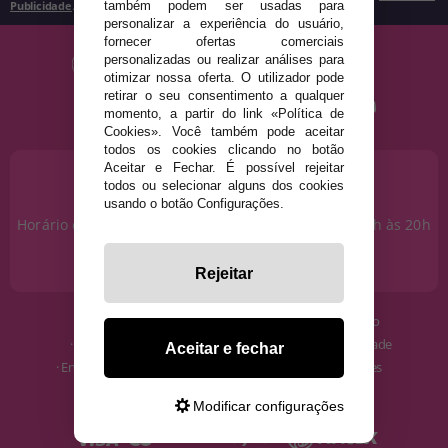
Publicidade
.
também podem ser usadas para
personalizar a experiência do usuário,
fornecer ofertas comerciais
personalizadas ou realizar análises para
otimizar nossa oferta. O utilizador pode
retirar o seu consentimento a qualquer
momento, a partir do link «Política de
Cookies». Você também pode aceitar
todos os cookies clicando no botão
Aceitar e Fechar. É possível rejeitar
PRECISA DE AJUDA?
todos ou selecionar alguns dos cookies
915 793 695
usando o botão Configurações.
Horário de segunda a sexta das 10h às 14h e das 17h às 20h
Sábados das 10h às 14h.
info@disfracestuyyo.pt
Rejeitar
· Quem somos
· Condições de uso
· Como comprar
· Política de Privacidade
Aceitar e fechar
· Envios e Devoluções
· Política de Cookies
· Blog
· Aviso Legal
Modificar configurações