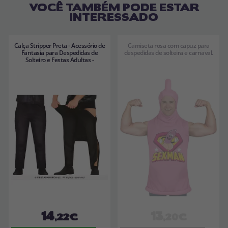
VOCÊ TAMBÉM PODE ESTAR
INTERESSADO
Calça Stripper Preta - Acessório de
Camiseta rosa com capuz para
Fantasia para Despedidas de
despedidas de solteira e carnaval.
Solteiro e Festas Adultas -
14
13
,22€
,20€