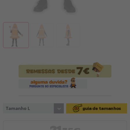
Tamanho L
guia de tamanhos
21