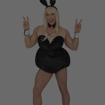
Vá em frente! Estávamos esperando por você.
CRIAR CONTA