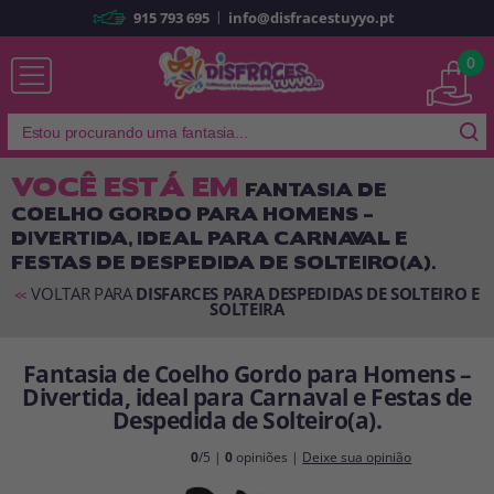
|
915 793 695
info@disfracestuyyo.pt
Já sou cliente
0
VOCÊ ESTÁ EM
FANTASIA DE
COELHO GORDO PARA HOMENS –
Lembrar-me
Esqueceu sua senha?
DIVERTIDA, IDEAL PARA CARNAVAL E
FESTAS DE DESPEDIDA DE SOLTEIRO(A).
ENTRAR
VOLTAR PARA
DISFARCES PARA DESPEDIDAS DE SOLTEIRO E
<<
SOLTEIRA
É a minha primeira vez
Sou novo
Fantasia de Coelho Gordo para Homens –
Divertida, ideal para Carnaval e Festas de
Despedida de Solteiro(a).
Ao criar uma conta em
disfracestuyyo.pt
, você poderá fazer suas
compras rapidamente em nossa loja virtual, verificar o status de seus
0
/5 |
0
opiniões |
Deixe sua opinião
pedidos e consultar suas operações anteriores.