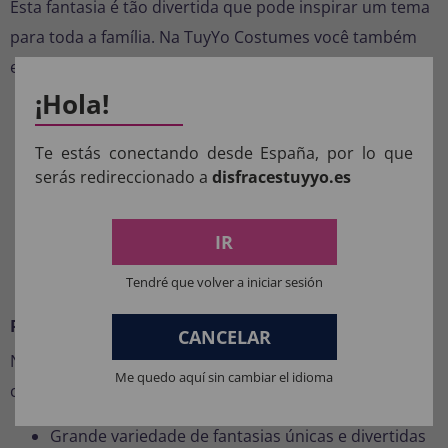
Esta fantasia é tão divertida que pode inspirar um tema
para toda a família. Na TuyYo Costumes você também
encontra:
¡Hola!
Fantasias para crianças
Fantasias para meninas
Te estás conectando desde España, por lo que
serás redireccionado a
disfracestuyyo.es
Fantasias para bebês
Trajes para mulheres
IR
Fantasias para adultos
Trajes para homens
Tendré que volver a iniciar sesión
Por que comprar fantasias na TuyYo Costumes?
CANCELAR
Na nossa loja online você desfrutará de vantagens
Me quedo aquí sin cambiar el idioma
como:
Grande variedade de fantasias únicas e divertidas