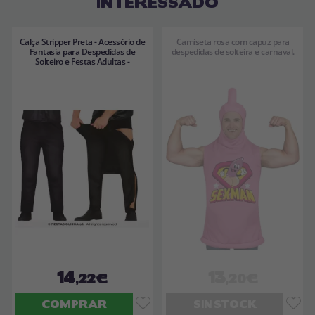
INTERESSADO
Calça Stripper Preta - Acessório de
Camiseta rosa com capuz para
Fantasia para Despedidas de
despedidas de solteira e carnaval.
Solteiro e Festas Adultas -
14
13
,22€
,20€
COMPRAR
SIN STOCK