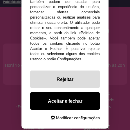
Publicidade
.
também podem ser usadas para
personalizar a experiência do usuário,
fornecer ofertas comerciais
personalizadas ou realizar análises para
otimizar nossa oferta. O utilizador pode
retirar o seu consentimento a qualquer
momento, a partir do link «Política de
Cookies». Você também pode aceitar
todos os cookies clicando no botão
Aceitar e Fechar. É possível rejeitar
PRECISA DE AJUDA?
todos ou selecionar alguns dos cookies
915 793 695
usando o botão Configurações.
Horário de segunda a sexta das 10h às 14h e das 17h às 20h
Sábados das 10h às 14h.
info@disfracestuyyo.pt
Rejeitar
· Quem somos
· Condições de uso
· Como comprar
· Política de Privacidade
Aceitar e fechar
· Envios e Devoluções
· Política de Cookies
· Blog
· Aviso Legal
Modificar configurações