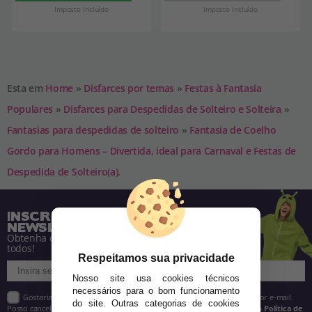
Imposto Incluído
Imposto Incluído
Esta em
Home
»
Disfarces por temas
»
Festas à Fantasia
Populares
»
Disfarces para Despedidas de Solteiro e Solteira
»
Fantasias para despedidas de solteiro
»
Fantasia de Coelho
Gordo para Homens – Divertida, ideal para Carnaval e Festas de
Despedida de Solteiro(a).
INSCREVA-SE NA NOSSA
NEWSLETTER
Obtenha descontos e saiba de tudo antes de
todos!
Respeitamos sua privacidade
Nosso site usa cookies técnicos
necessários para o bom funcionamento
Gostaria de receber descontos exclusivos, novidades e tendências por e-mail.
do site. Outras categorias de cookies
Posso cancelar a inscrição a qualquer momento, conforme estipulado na
Política de