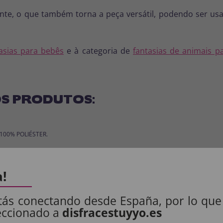
amente, o que também torna a peça versátil, podendo ser u
asias para bebês
e à categoria de
fantasias de animais p
S PRODUTOS:
: 100% POLIÉSTER.
.
a!
tás conectando desde España, por lo que
eccionado a
disfracestuyyo.es