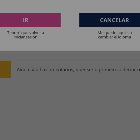
os produtos destinados a crianças menores de 36 meses devem ser supervision
Manter longe do fogo.
IR
CANCELAR
Tendré que volver a
Me quedo aquí sin
iniciar sesión
cambiar el idioma
ES PENSAM:
Ainda não há comentários, quer ser o primeiro a deixar 