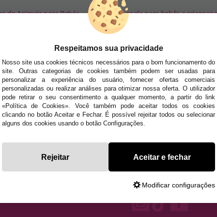
es de Animais para Bebés.
»
Fantasia de coala para bebês e crianças
SA NEWSLETTER
Respeitamos sua privacidade
tudo antes de todos!
Nosso site usa cookies técnicos necessários para o bom funcionamento do
site. Outras categorias de cookies também podem ser usadas para
dades e tendências por e-mail. Posso cancelar a inscrição a qualquer momento, conforme
personalizar a experiência do usuário, fornecer ofertas comerciais
personalizadas ou realizar análises para otimizar nossa oferta. O utilizador
pode retirar o seu consentimento a qualquer momento, a partir do link
E AJUDA?
«Política de Cookies». Você também pode aceitar todos os cookies
· Quem somos
clicando no botão Aceitar e Fechar. É possível rejeitar todos ou selecionar
· Como comprar
alguns dos cookies usando o botão Configurações.
 sexta das 10h às 14h e das 17h às 20h Sábados das
· Envios e
Devoluções
uyyo.pt
· Blog
Rejeitar
Aceitar e fechar
Modificar configurações
dos