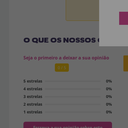
Aviso:
Todos 
O QUE OS NOSSOS CLIENT
Seja o primeiro a deixar a sua opinião
0 / 5
5 estrelas
0%
4 estrelas
0%
3 estrelas
0%
2 estrelas
0%
1 estrelas
0%
Escreva a sua opinião sobre este