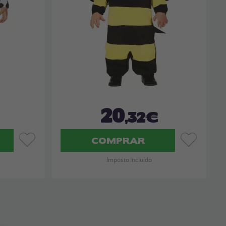
20
,32€
COMPRAR
Imposto Incluído