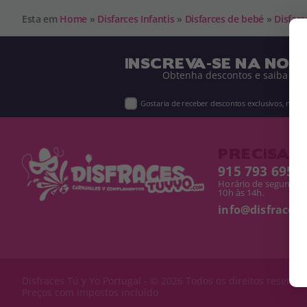
Esta em
Home
»
Disfarces Infantis
»
Disfarces de bebé
»
Disfarc
INSCREVA-SE NA NOS
Obtenha descontos e saiba de 
Gostaria de receber descontos exclusivos, novi
PRECISA D
915 793 695
Horário de segunda a
10h às 14h.
info@disfracest
Disfraces Tú y Yo
Portugal - © 2026 Todos os direitos reserva
Preços com Impostos incluído