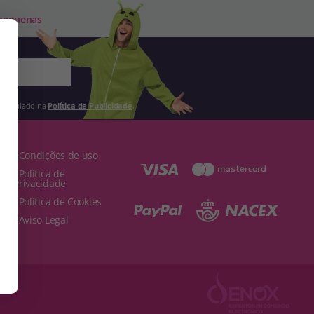
 pequenas
 estipulado na
Política de Publicidade
.
· Condições de uso
· Política de
Privacidade
· Política de Cookies
· Aviso Legal