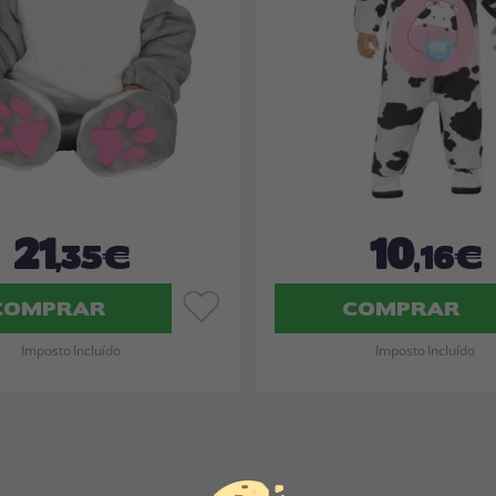
21
10
,35€
,16€
COMPRAR
COMPRAR
Imposto Incluído
Imposto Incluído