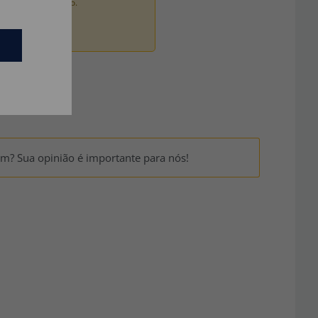
ados por um adulto.
um? Sua opinião é importante para nós!