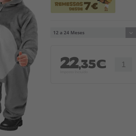
12 a 24 Meses
22
,35€
Imposto Incluído