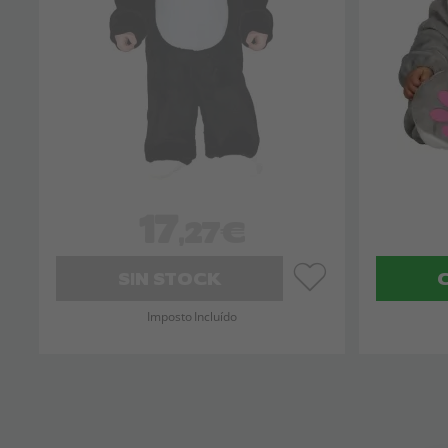
17
,27€
SIN STOCK
Imposto Incluído