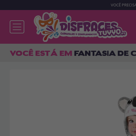
VOCÊ PRECISA
Já sou cliente
VOCÊ ESTÁ EM
FANTASIA DE 
Lembrar-me
Esqueceu sua senha?
ENTRAR