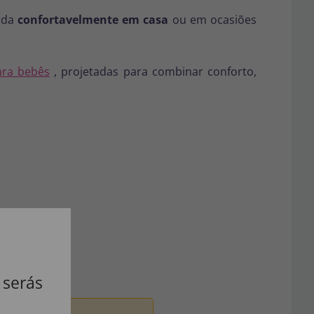
sada
confortavelmente em casa
ou em ocasiões
ara bebês
, projetadas para combinar conforto,
 serás