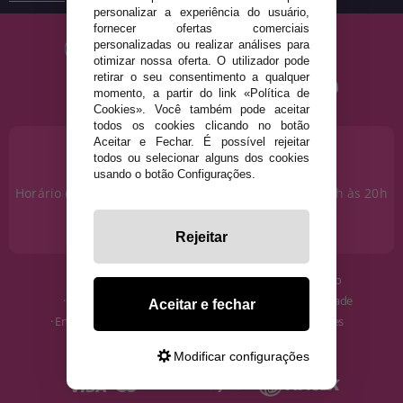
personalizar a experiência do usuário,
fornecer ofertas comerciais
personalizadas ou realizar análises para
otimizar nossa oferta. O utilizador pode
retirar o seu consentimento a qualquer
momento, a partir do link «Política de
Cookies». Você também pode aceitar
todos os cookies clicando no botão
Aceitar e Fechar. É possível rejeitar
PRECISA DE AJUDA?
todos ou selecionar alguns dos cookies
915 793 695
usando o botão Configurações.
Horário de segunda a sexta das 10h às 14h e das 17h às 20h
Sábados das 10h às 14h.
info@disfracestuyyo.pt
Rejeitar
· Quem somos
· Condições de uso
· Como comprar
· Política de Privacidade
Aceitar e fechar
· Envios e Devoluções
· Política de Cookies
· Blog
· Aviso Legal
Modificar configurações