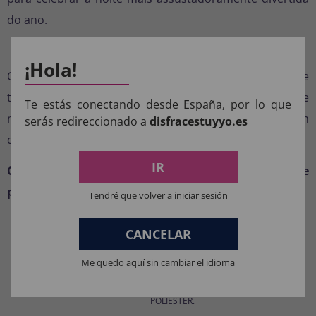
do ano.
Conforto para desfrutar por horas
¡Hola!
O macacão foi projetado para oferecer conforto durante
toda a festa, permitindo que o bebê brinque, se
Te estás conectando desde España, por lo que
movimente e participe de qualquer comemoração sem
serás redireccionado a
disfracestuyyo.es
desconforto.
IR
Compre já sua fantasia de Chucky bebê e prepare-se
para surpreender a todos neste Halloween.
Tendré que volver a iniciar sesión
CANCELAR
COMPOSIÇÃO DOS NOSSOS
PRODUTOS:
Me quedo aquí sin cambiar el idioma
Materiais para fantasias, acessórios de roupas e perucas: 100%
POLIÉSTER.