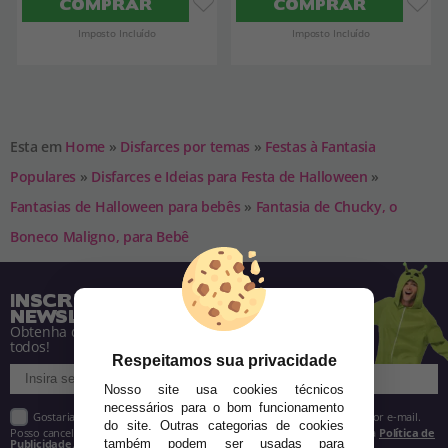
COMPRAR
COMPRAR
Imposto Incluído
Imposto Incluído
Esta em
Home
»
Disfarces por temas
»
Festas à Fantasia
Populares
»
Disfarces e Ideias para Festa de Halloween
»
Fantasias de Halloween para bebês
»
Fantasia de Chucky, o
Boneco Maligno, para Bebê
INSCREVA-SE NA NOSSA
NEWSLETTER
Obtenha descontos e saiba de tudo antes de
todos!
Respeitamos sua privacidade
Nosso site usa cookies técnicos
necessários para o bom funcionamento
Gostaria de receber descontos exclusivos, novidades e tendências por e-mail.
do site. Outras categorias de cookies
Posso cancelar a inscrição a qualquer momento, conforme estipulado na
Política de
Publicidade
.
também podem ser usadas para