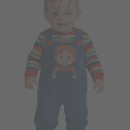
Vá em frente! Estávamos esperando por você.
CRIAR CONTA