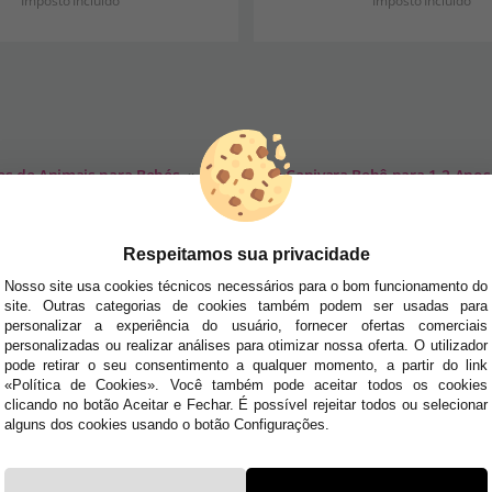
Imposto Incluído
Imposto Incluído
es de Animais para Bebés.
»
Fantasia de Capivara Bebê para 1-2 Anos
SA NEWSLETTER
Respeitamos sua privacidade
tudo antes de todos!
Nosso site usa cookies técnicos necessários para o bom funcionamento do
site. Outras categorias de cookies também podem ser usadas para
dades e tendências por e-mail. Posso cancelar a inscrição a qualquer momento, conforme
personalizar a experiência do usuário, fornecer ofertas comerciais
personalizadas ou realizar análises para otimizar nossa oferta. O utilizador
pode retirar o seu consentimento a qualquer momento, a partir do link
E AJUDA?
«Política de Cookies». Você também pode aceitar todos os cookies
· Quem somos
clicando no botão Aceitar e Fechar. É possível rejeitar todos ou selecionar
· Como comprar
alguns dos cookies usando o botão Configurações.
 sexta das 10h às 14h e das 17h às 20h Sábados das
· Envios e
Devoluções
uyyo.pt
· Blog