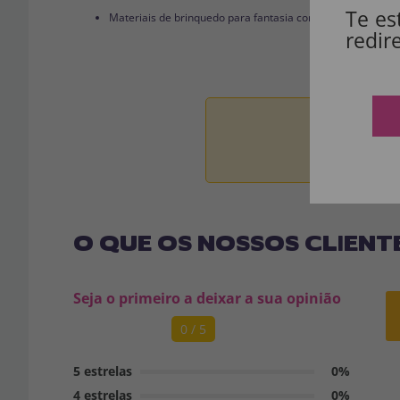
Te es
Materiais de brinquedo para fantasia completa: 100% PVC
redir
Aviso:
Todos 
O QUE OS NOSSOS CLIENT
Seja o primeiro a deixar a sua opinião
0 / 5
5 estrelas
0%
4 estrelas
0%