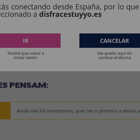
tás conectando desde España, por lo que
.
eccionado a
disfracestuyyo.es
IR
CANCELAR
os produtos destinados a crianças menores de 36 meses devem ser supervision
Tendré que volver a
Me quedo aquí sin
Manter longe do fogo.
iniciar sesión
cambiar el idioma
ES PENSAM:
Ainda não há comentários, quer ser o primeiro a deixar 