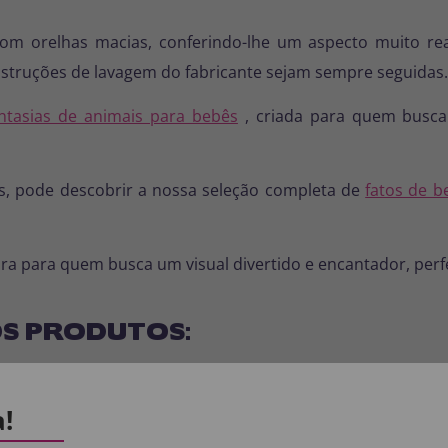
m orelhas macias, conferindo-lhe um aspecto muito real
struções de lavagem do fabricante sejam sempre seguidas.
ntasias de animais para bebês
, criada para quem busca f
, pode descobrir a nossa seleção completa de
fatos de b
ira para quem busca um visual divertido e encantador, perf
S PRODUTOS:
: 100% POLIÉSTER.
a!