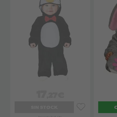
17
,27€
SIN STOCK