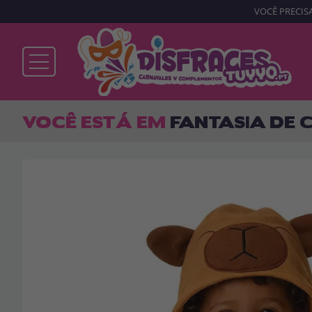
VOCÊ PRECISA
Já sou cliente
VOCÊ ESTÁ EM
FANTASIA DE 
Lembrar-me
Esqueceu sua senha?
ENTRAR