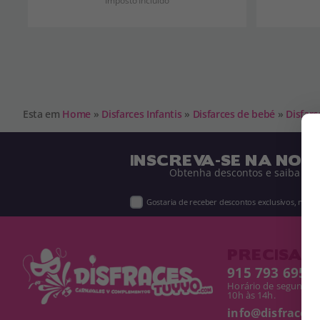
Imposto Incluído
Esta em
Home
»
Disfarces Infantis
»
Disfarces de bebé
»
Disfarc
INSCREVA-SE NA NOS
Obtenha descontos e saiba de 
Gostaria de receber descontos exclusivos, novi
PRECISA D
915 793 695
Horário de segunda a
10h às 14h.
info@disfracest