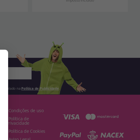
Imposto Incluído
 estipulado na
Política de Publicidade
.
· Condições de uso
· Política de
Privacidade
· Política de Cookies
· Aviso Legal