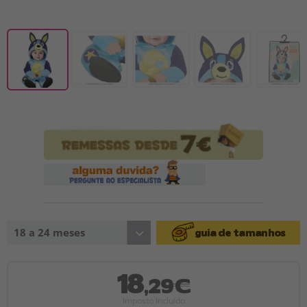
18 a 24 meses
guia de tamanhos
18
,29€
Imposto Incluído