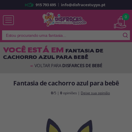
|
915 793 695
info@disfracestuyyo.pt
Já sou cliente
0
VOCÊ ESTÁ EM
FANTASIA DE
CACHORRO AZUL PARA BEBÊ
Lembrar-me
Esqueceu sua senha?
VOLTAR PARA
DISFARCES DE BEBÉ
<<
ENTRAR
Fantasia de cachorro azul para bebê
É a minha primeira vez
0
/5 |
0
opiniões |
Deixe sua opinião
Sou novo
Ao criar uma conta em
disfracestuyyo.pt
, você poderá fazer suas
compras rapidamente em nossa loja virtual, verificar o status de seus
pedidos e consultar suas operações anteriores.