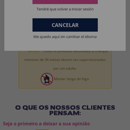
Materiais da máscara: 100% LÁTEX.
Tendré que volver a iniciar sesión
Materiais de brinquedo para fantasia completa: 100% PVC.
CANCELAR
Me quedo aquí sin cambiar el idioma
Aviso:
Todos os produtos destinados a crianças
menores de 36 meses devem ser supervisionados
por um adulto.
Manter longe do fogo.
O QUE OS NOSSOS CLIENTES
PENSAM:
Seja o primeiro a deixar a sua opinião