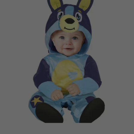
Vá em frente! Estávamos esperando por você.
CRIAR CONTA