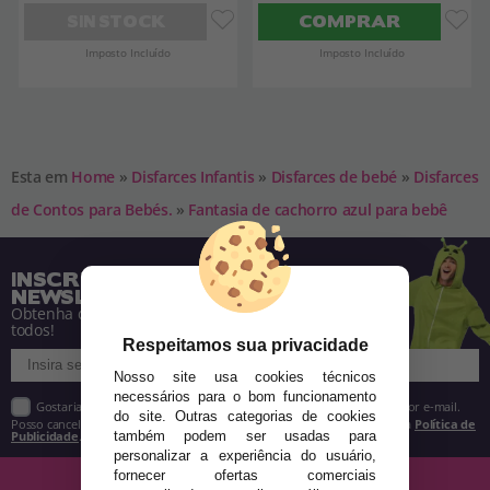
SIN STOCK
COMPRAR
Imposto Incluído
Imposto Incluído
Esta em
Home
»
Disfarces Infantis
»
Disfarces de bebé
»
Disfarces
de Contos para Bebés.
»
Fantasia de cachorro azul para bebê
INSCREVA-SE NA NOSSA
NEWSLETTER
Obtenha descontos e saiba de tudo antes de
todos!
Respeitamos sua privacidade
Nosso site usa cookies técnicos
necessários para o bom funcionamento
Gostaria de receber descontos exclusivos, novidades e tendências por e-mail.
do site. Outras categorias de cookies
Posso cancelar a inscrição a qualquer momento, conforme estipulado na
Política de
Publicidade
.
também podem ser usadas para
personalizar a experiência do usuário,
fornecer ofertas comerciais