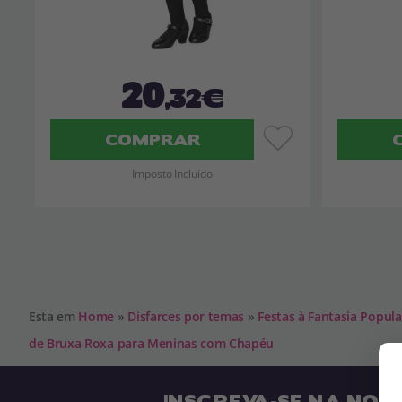
20
,32€
COMPRAR
Imposto Incluído
Esta em
Home
»
Disfarces por temas
»
Festas à Fantasia Popula
de Bruxa Roxa para Meninas com Chapéu
INSCREVA-SE NA NOS