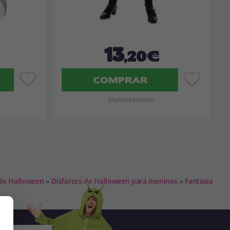
13
,20€
COMPRAR
Imposto Incluído
 de Halloween
»
Disfarces de Halloween para meninas
»
Fantasia