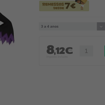
3 a 4 anos
8
,12€
Imposto Incluído