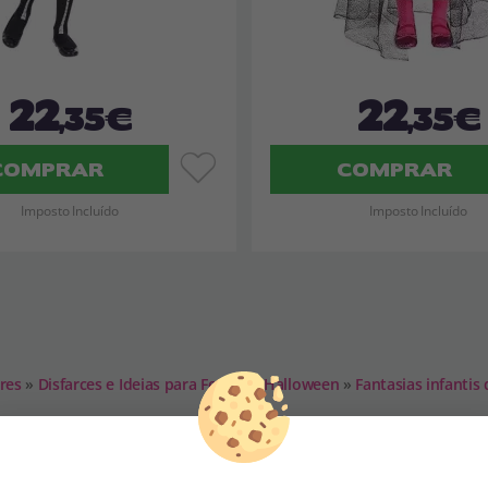
22
22
,35€
,35€
COMPRAR
COMPRAR
Imposto Incluído
Imposto Incluído
res
»
Disfarces e Ideias para Festa de Halloween
»
Fantasias infantis
SA NEWSLETTER