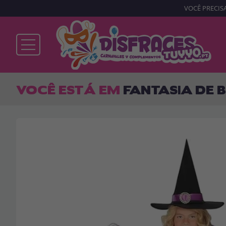
VOCÊ PRECISA
Já sou cliente
VOCÊ ESTÁ EM
FANTASIA DE
Lembrar-me
Esqueceu sua senha?
ENTRAR