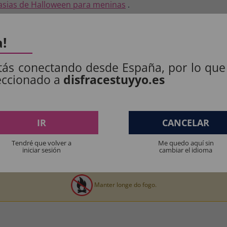
asias de Halloween para meninas
.
S PRODUTOS:
a!
tás conectando desde España, por lo que
: 100% POLIÉSTER.
eccionado a
disfracestuyyo.es
.
IR
CANCELAR
Tendré que volver a
Me quedo aquí sin
iniciar sesión
cambiar el idioma
os produtos destinados a crianças menores de 36 meses devem ser supervision
Manter longe do fogo.