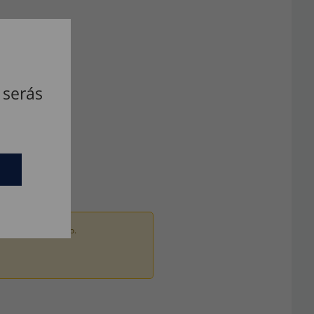
 serás
ados por um adulto.