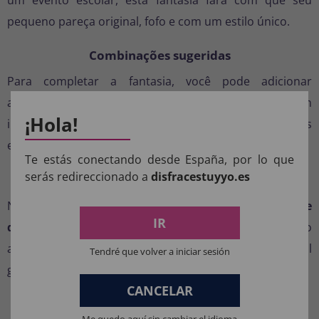
pequeno pareça original, fofo e com um estilo único.
Combinações sugeridas
Para completar a fantasia, você pode adicionar
acessórios como
perucas de fantasia
, maquiagem
¡Hola!
infantil segura ou acessórios de bruxa, como vassouras
e caldeirões.
Te estás conectando desde España, por lo que
serás redireccionado a
disfracestuyyo.es
Compre uma fantasia de bruxa rosa online
Na
Disfraces TuyYo,
você
encontra fantasias de
IR
qualidade online
pelo melhor preço. Faça seu pedido
agora e receba esta fantasia de bruxa em casa com total
Tendré que volver a iniciar sesión
garantia.
CANCELAR
Me quedo aquí sin cambiar el idioma