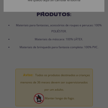
COMPOSIÇÃO DOS NOSSOS
PRODUTOS:
Materiais para fantasias, acessórios de roupas e perucas: 100%
POLIÉSTER.
Materiais da máscara: 100% LÁTEX.
Materiais de brinquedo para fantasia completa: 100% PVC.
Aviso:
Todos os produtos destinados a crianças
menores de 36 meses devem ser supervisionados
por um adulto.
Manter longe do fogo.