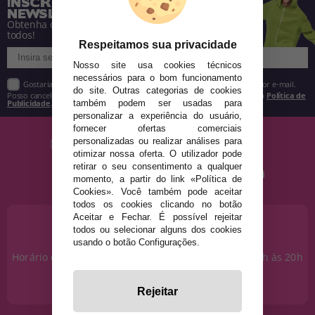
INSCREVA-SE NA NOSSA
NEWSLETTER
Obtenha descontos e saiba de tudo antes de
todos!
Respeitamos sua privacidade
Nosso site usa cookies técnicos
necessários para o bom funcionamento
Gostaria de receber descontos exclusivos, novidades e tendências por e-mail.
do site. Outras categorias de cookies
Posso cancelar a inscrição a qualquer momento, conforme estipulado na
Política de
Publicidade
.
também podem ser usadas para
personalizar a experiência do usuário,
fornecer ofertas comerciais
personalizadas ou realizar análises para
otimizar nossa oferta. O utilizador pode
retirar o seu consentimento a qualquer
momento, a partir do link «Política de
Cookies». Você também pode aceitar
todos os cookies clicando no botão
Aceitar e Fechar. É possível rejeitar
PRECISA DE AJUDA?
todos ou selecionar alguns dos cookies
915 793 695
usando o botão Configurações.
Horário de segunda a sexta das 10h às 14h e das 17h às 20h
Sábados das 10h às 14h.
info@disfracestuyyo.pt
Rejeitar