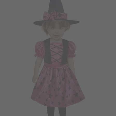
Vá em frente! Estávamos esperando por você.
CRIAR CONTA