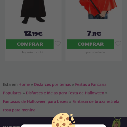
12
7
,19€
,11€
COMPRAR
COMPRAR
Imposto Incluído
Imposto Incluído
Esta em
Home
»
Disfarces por temas
»
Festas à Fantasia
Populares
»
Disfarces e Ideias para Festa de Halloween
»
Fantasias de Halloween para bebês
»
Fantasia de bruxa estrela
rosa para menina