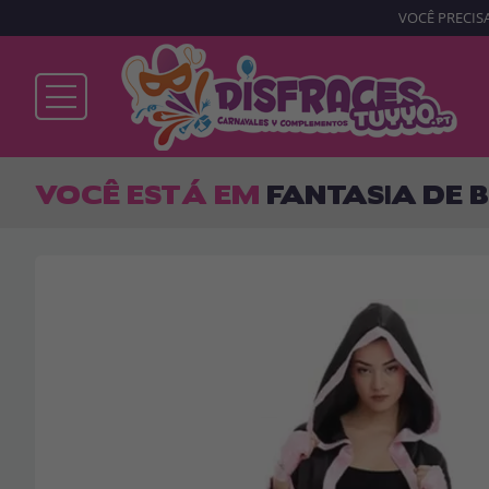
VOCÊ PRECISA
Já sou cliente
VOCÊ ESTÁ EM
FANTASIA DE
Lembrar-me
Esqueceu sua senha?
ENTRAR