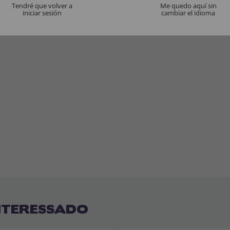
Tendré que volver a
Me quedo aquí sin
iniciar sesión
cambiar el idioma
Ainda não há comentários, quer ser o primeiro a deixar 
NTERESSADO