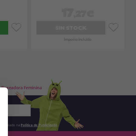
17
,27€
SIN STOCK
Imposto Incluído
e Boxeadora Feminina
 estipulado na
Política de Publicidade
.