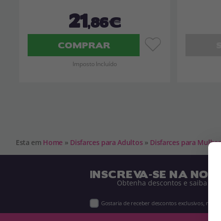
21
,86€
COMPRAR
Imposto Incluído
Esta em
Home
»
Disfarces para Adultos
»
Disfarces para Mulhe
INSCREVA-SE NA NOS
Obtenha descontos e saiba de 
Gostaria de receber descontos exclusivos, novi