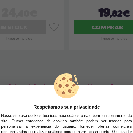
24
19
,40€
,82€
SIN STOCK
COMPRAR
Imposto Incluído
Imposto Incluído
res
»
Disfarces de Colegial e de Desporto para Mulheres
»
Fantasia d
SA NEWSLETTER
Respeitamos sua privacidade
tudo antes de todos!
Nosso site usa cookies técnicos necessários para o bom funcionamento do
site. Outras categorias de cookies também podem ser usadas para
dades e tendências por e-mail. Posso cancelar a inscrição a qualquer momento, conforme
personalizar a experiência do usuário, fornecer ofertas comerciais
personalizadas ou realizar análises para otimizar nossa oferta. O utilizador