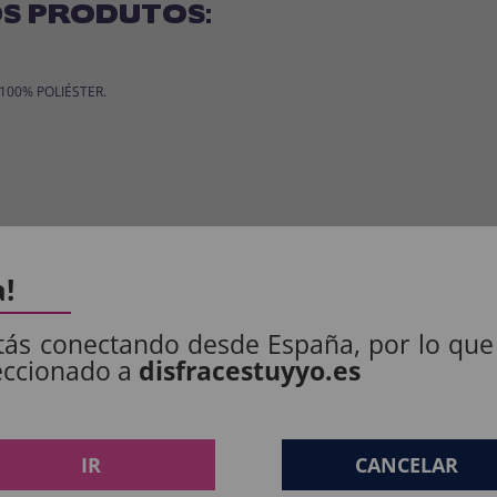
S PRODUTOS:
: 100% POLIÉSTER.
.
a!
os produtos destinados a crianças menores de 36 meses devem ser supervision
Manter longe do fogo.
tás conectando desde España, por lo que
eccionado a
disfracestuyyo.es
ES PENSAM:
IR
CANCELAR