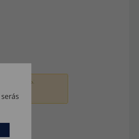
ados por um adulto.
 serás