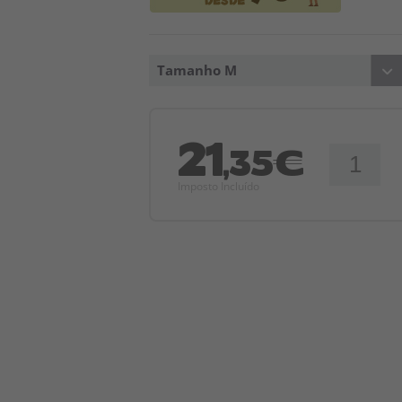
Tamanho M
21
,35€
Imposto Incluído