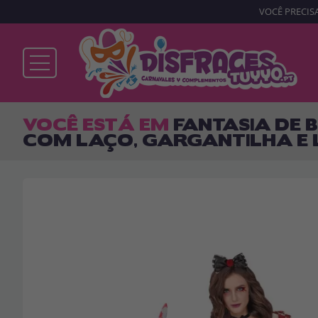
VOCÊ PRECISA
Já sou cliente
VOCÊ ESTÁ EM
FANTASIA DE 
COM LAÇO, GARGANTILHA E 
Lembrar-me
Esqueceu sua senha?
ENTRAR