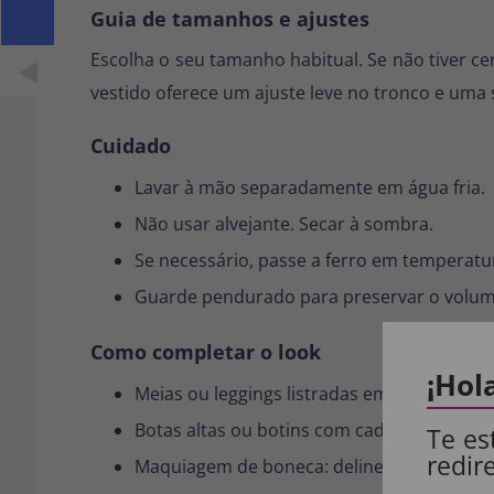
Guia de tamanhos e ajustes
Escolha o seu tamanho habitual. Se não tiver c
vestido oferece um ajuste leve no tronco e uma 
Cuidado
Lavar à mão separadamente em água fria.
Não usar alvejante. Secar à sombra.
Se necessário, passe a ferro em temperatu
Guarde pendurado para preservar o volume
Como completar o look
¡Hol
Meias ou
leggings
listradas em preto e bra
Botas altas ou botins com cadarço.
Te es
redir
Maquiagem de boneca: delineador forte, l