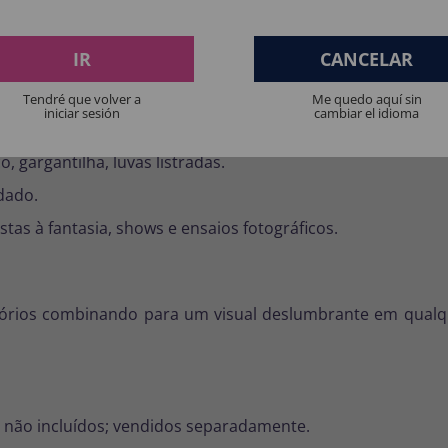
o efeito “boneca”.
IR
CANCELAR
Tendré que volver a
Me quedo aquí sin
iniciar sesión
cambiar el idioma
 vintage.
, gargantilha, luvas listradas.
idado.
stas à fantasia, shows e ensaios fotográficos.
órios combinando para um visual deslumbrante em qualqu
s não incluídos; vendidos separadamente.