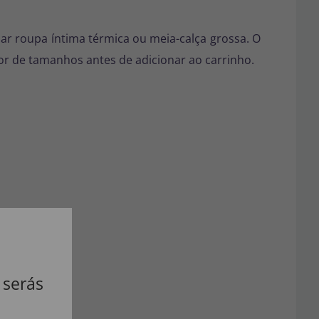
ar roupa íntima térmica ou meia-calça grossa. O
tor de tamanhos antes de adicionar ao carrinho.
 serás