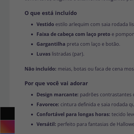
O que está incluído
Vestido
estilo arlequim com saia rodada lis
Faixa de cabeça com laço preto
e pompom
Gargantilha
preta com laço e botão.
Luvas
listradas (par).
Não incluído:
meias, botas ou faca de cena mo
Por que você vai adorar
Design marcante:
padrões contrastantes d
Favorece:
cintura definida e saia rodada que
Confortável para longas horas:
tecido le
Versátil:
perfeito para
fantasias de Hallow