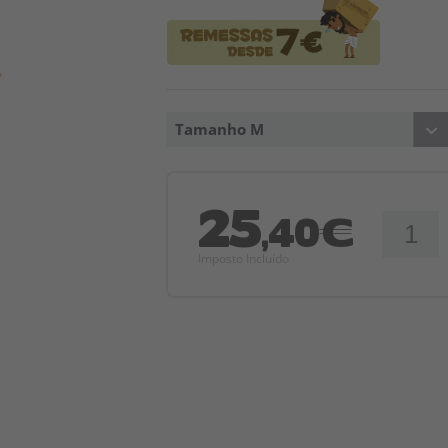
Tamanho M
25
,40€
Imposto Incluído