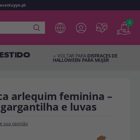
racestuyyo.pt
z
o
0
 em
disfracestuyyo.pt
, você poderá fazer suas compras
oja virtual, verificar o status de seus pedidos e consultar
ESTIDO
es.
VOLTAR PARA
DISFRACES DE
<<
HALLOWEEN PARA MUJER
s esperando por você.
TA
ca arlequim feminina –
 gargantilha e luvas
e sua opinião