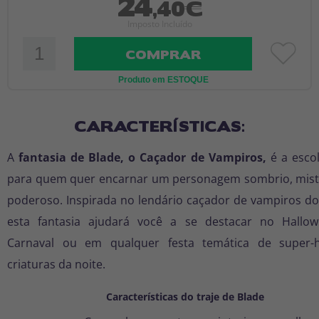
24
,40€
Imposto Incluído
COMPRAR
Produto em ESTOQUE
CARACTERÍSTICAS:
A
fantasia de Blade, o Caçador de Vampiros,
é a escol
para quem quer encarnar um personagem sombrio, mist
poderoso. Inspirada no lendário caçador de vampiros dos
esta fantasia ajudará você a se destacar no Hallo
Carnaval ou em qualquer festa temática de super-h
criaturas da noite.
Características do traje de Blade