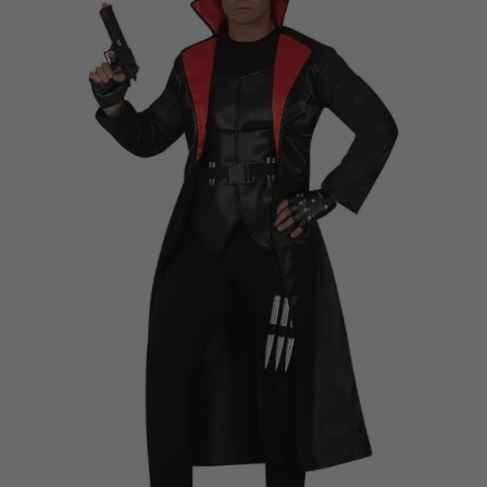
Vá em frente! Estávamos esperando por você.
CRIAR CONTA