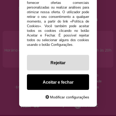
fornecer ofertas comerciais
personalizadas ou realizar análises para
otimizar nossa oferta. O utilizador pode
retirar o seu consentimento a qualquer
momento, a partir do link «Política de
Cookies». Você também pode aceitar
todos os cookies clicando no botão
Aceitar e Fechar. É possível rejeitar
PRECISA DE AJUDA?
todos ou selecionar alguns dos cookies
915 793 695
usando o botão Configurações.
Horário de segunda a sexta das 10h às 14h e das 17h às 20h
Sábados das 10h às 14h.
info@disfracestuyyo.pt
Rejeitar
· Quem somos
· Condições de uso
· Como comprar
· Política de Privacidade
Aceitar e fechar
· Envios e Devoluções
· Política de Cookies
· Blog
· Aviso Legal
Modificar configurações