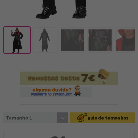
Tamanho L
guia de tamanhos