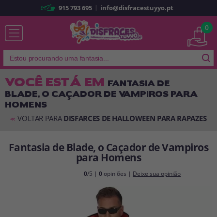
|
915 793 695
info@disfracestuyyo.pt
Já sou cliente
0
VOCÊ ESTÁ EM
FANTASIA DE
BLADE, O CAÇADOR DE VAMPIROS PARA
Lembrar-me
Esqueceu sua senha?
HOMENS
ENTRAR
VOLTAR PARA
DISFARCES DE HALLOWEEN PARA RAPAZES
<<
Fantasia de Blade, o Caçador de Vampiros
É a minha primeira vez
para Homens
Sou novo
0
/5 |
0
opiniões |
Deixe sua opinião
Ao criar uma conta em
disfracestuyyo.pt
, você poderá fazer suas
compras rapidamente em nossa loja virtual, verificar o status de seus
pedidos e consultar suas operações anteriores.