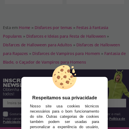
Esta em
Home
»
Disfarces por temas
»
Festas à Fantasia
Populares
»
Disfarces e Ideias para Festa de Halloween
»
Disfarces de Halloween para Adultos
»
Disfarces de Halloween
para Rapazes
»
Disfarces de Vampiros para Homem
»
Fantasia de
Blade, o Caçador de Vampiros para Homens
INSCREVA-SE NA NOSSA
NEWSLETTER
Obtenha descontos e saiba de tudo antes de
todos!
Respeitamos sua privacidade
Nosso site usa cookies técnicos
necessários para o bom funcionamento
Gostaria de receber descontos exclusivos, novidades e tendências por e-mail.
do site. Outras categorias de cookies
Posso cancelar a inscrição a qualquer momento, conforme estipulado na
Política de
Publicidade
.
também podem ser usadas para
personalizar a experiência do usuário,