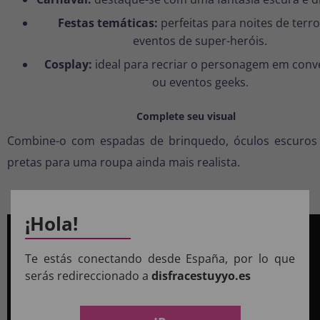
Festas temáticas:
perfeitas para noites de terr
eventos de super-heróis.
Cosplay:
ideal para recriar o personagem em con
ou eventos geeks.
Complete seu visual
Combine-o com espadas de brinquedo, óculos escuros
pretas para uma roupa ainda mais realista.
¡Hola!
Te estás conectando desde España, por lo que
serás redireccionado a
disfracestuyyo.es