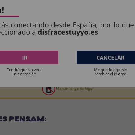
S PRODUTOS:
a!
tás conectando desde España, por lo que
: 100% POLIÉSTER.
eccionado a
disfracestuyyo.es
.
IR
CANCELAR
Tendré que volver a
Me quedo aquí sin
iniciar sesión
cambiar el idioma
os produtos destinados a crianças menores de 36 meses devem ser supervision
Manter longe do fogo.
ES PENSAM: