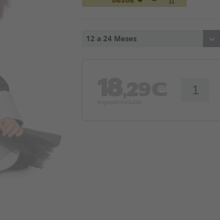
12 a 24 Meses
18
,29€
Imposto Incluído