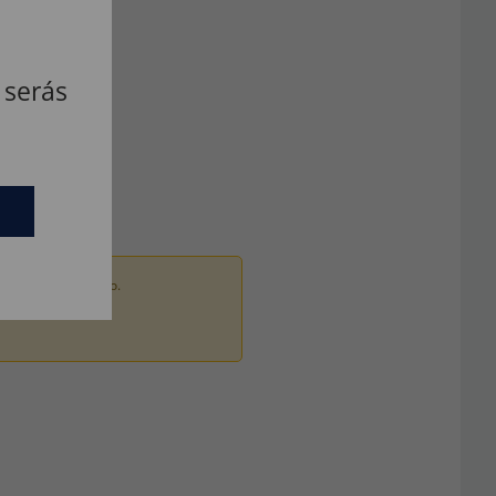
 serás
ados por um adulto.