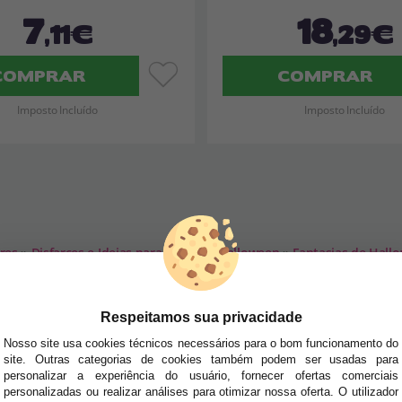
7
18
,11€
,29€
COMPRAR
COMPRAR
Imposto Incluído
Imposto Incluído
res
»
Disfarces e Ideias para Festa de Halloween
»
Fantasias de Hall
SA NEWSLETTER
Respeitamos sua privacidade
tudo antes de todos!
Nosso site usa cookies técnicos necessários para o bom funcionamento do
site. Outras categorias de cookies também podem ser usadas para
dades e tendências por e-mail. Posso cancelar a inscrição a qualquer momento, conforme
personalizar a experiência do usuário, fornecer ofertas comerciais
personalizadas ou realizar análises para otimizar nossa oferta. O utilizador