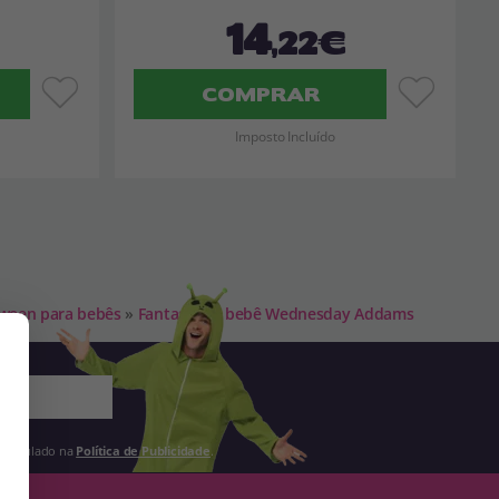
14
,22€
COMPRAR
Imposto Incluído
oween para bebês
»
Fantasia de bebê Wednesday Addams
 estipulado na
Política de Publicidade
.