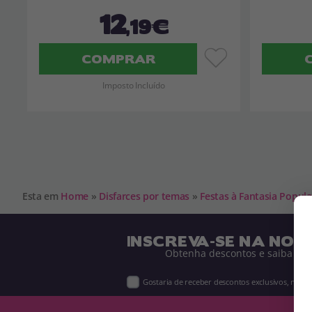
12
,19€
COMPRAR
Imposto Incluído
Esta em
Home
»
Disfarces por temas
»
Festas à Fantasia Popula
INSCREVA-SE NA NOS
Obtenha descontos e saiba de 
Gostaria de receber descontos exclusivos, novi