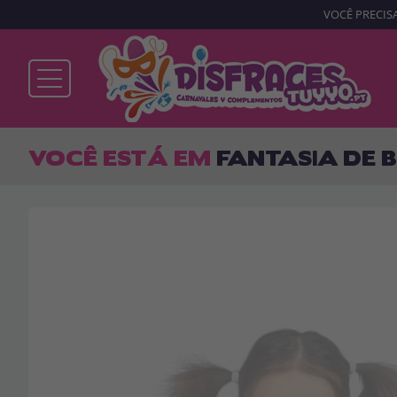
VOCÊ PRECISA
Já sou cliente
VOCÊ ESTÁ EM
FANTASIA DE
Lembrar-me
Esqueceu sua senha?
ENTRAR