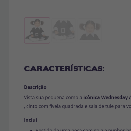
CARACTERÍSTICAS:
Descrição
Vista sua pequena como a
icônica Wednesday
, cinto
com fivela quadrada
e
saia de tule
para vo
Inclui
Vestido de uma peça com gola e punhos b