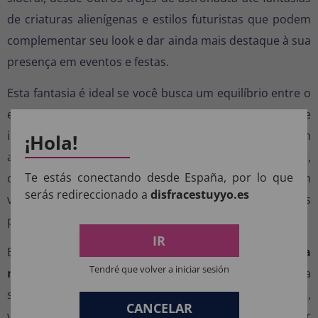
de criaturas alienígenas e estilos futuristas que podem
complementar seu look e dar ainda mais destaque à sua
presença em eventos e festas.
Esta fantasia é ideal se você busca um equilíbrio entre o
estilo clássico de astronauta e um design moderno e
impactante. Você pode realçar o efeito espacial com
¡Hola!
acessórios opcionais que complementam a cor laranja,
Te estás conectando desde España, por lo que
como luvas metálicas ou botas brancas, criando um
serás redireccionado a
disfracestuyyo.es
visual mais completo sem desviar a atenção das peças
principais.
IR
Em resumo, a
fantasia de astronauta laranja para
Tendré que volver a iniciar sesión
missões espaciais, ideal para mulheres,
oferece uma
solução imediata para um visual espacial impactante,
CANCELAR
visualmente atraente e coerente, perfeito para qualquer