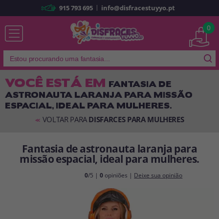
|
915 793 695
info@disfracestuyyo.pt
Já sou cliente
0
VOCÊ ESTÁ EM
FANTASIA DE
ASTRONAUTA LARANJA PARA MISSÃO
Lembrar-me
Esqueceu sua senha?
ESPACIAL, IDEAL PARA MULHERES.
ENTRAR
VOLTAR PARA
DISFARCES PARA MULHERES
<<
Fantasia de astronauta laranja para
É a minha primeira vez
missão espacial, ideal para mulheres.
Sou novo
0
/5 |
0
opiniões |
Deixe sua opinião
Ao criar uma conta em
disfracestuyyo.pt
, você poderá fazer suas
compras rapidamente em nossa loja virtual, verificar o status de seus
pedidos e consultar suas operações anteriores.