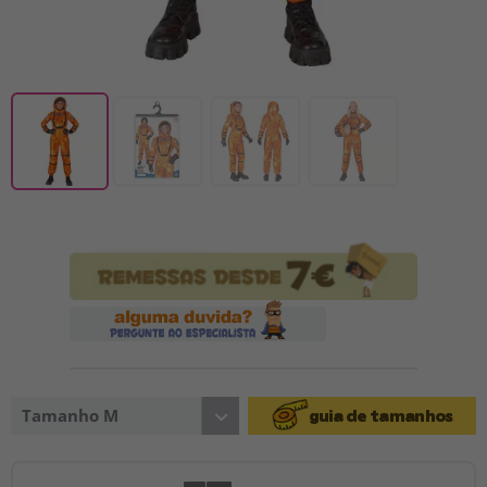
Tamanho M
guia de tamanhos