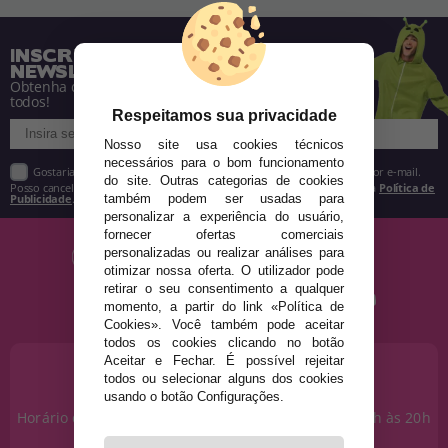
INSCREVA-SE NA NOSSA
NEWSLETTER
Obtenha descontos e saiba de tudo antes de
todos!
Respeitamos sua privacidade
Nosso site usa cookies técnicos
necessários para o bom funcionamento
Gostaria de receber descontos exclusivos, novidades e tendências por e-mail.
do site. Outras categorias de cookies
Posso cancelar a inscrição a qualquer momento, conforme estipulado na
Política de
Publicidade
.
também podem ser usadas para
personalizar a experiência do usuário,
fornecer ofertas comerciais
personalizadas ou realizar análises para
otimizar nossa oferta. O utilizador pode
retirar o seu consentimento a qualquer
momento, a partir do link «Política de
Cookies». Você também pode aceitar
todos os cookies clicando no botão
Aceitar e Fechar. É possível rejeitar
PRECISA DE AJUDA?
todos ou selecionar alguns dos cookies
915 793 695
usando o botão Configurações.
Horário de segunda a sexta das 10h às 14h e das 17h às 20h
Sábados das 10h às 14h.