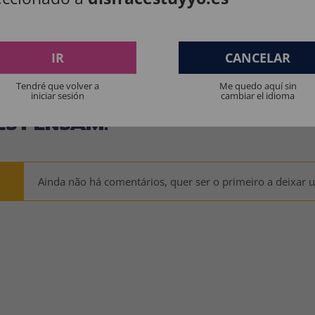
os produtos destinados a crianças menores de 36 meses devem ser supervision
Manter longe do fogo.
IR
CANCELAR
Tendré que volver a
Me quedo aquí sin
iniciar sesión
cambiar el idioma
ES PENSAM:
Ainda não há comentários, quer ser o primeiro a deixar 