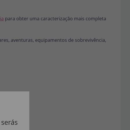
ia
para obter uma caracterização mais completa
tares, aventuras, equipamentos de sobrevivência,
 serás