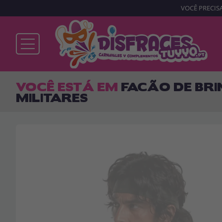
VOCÊ PRECISA
Já sou cliente
VOCÊ ESTÁ EM
FACÃO DE BR
MILITARES
Lembrar-me
Esqueceu sua senha?
ENTRAR