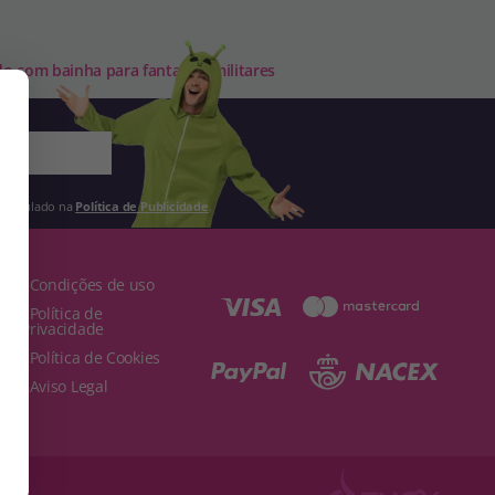
o com bainha para fantasias militares
 estipulado na
Política de Publicidade
.
· Condições de uso
· Política de
Privacidade
· Política de Cookies
· Aviso Legal