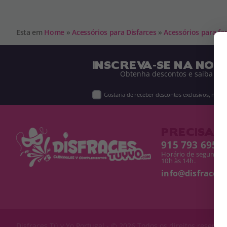
Esta em
Home
»
Acessórios para Disfarces
»
Acessórios para fa
INSCREVA-SE NA NOS
Obtenha descontos e saiba de 
Gostaria de receber descontos exclusivos, novi
PRECISA D
915 793 695
Horário de segunda a
10h às 14h.
info@disfracest
Disfraces Tú y Yo
Portugal - © 2026 Todos os direitos reserva