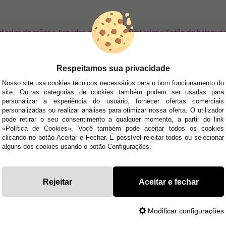
ntasias de mãos
»
Espadas e facas para fantasias
»
Facão de brinqued
SA NEWSLETTER
Respeitamos sua privacidade
tudo antes de todos!
Nosso site usa cookies técnicos necessários para o bom funcionamento do
site. Outras categorias de cookies também podem ser usadas para
dades e tendências por e-mail. Posso cancelar a inscrição a qualquer momento, conforme
personalizar a experiência do usuário, fornecer ofertas comerciais
personalizadas ou realizar análises para otimizar nossa oferta. O utilizador
pode retirar o seu consentimento a qualquer momento, a partir do link
E AJUDA?
«Política de Cookies». Você também pode aceitar todos os cookies
· Quem somos
clicando no botão Aceitar e Fechar. É possível rejeitar todos ou selecionar
· Como comprar
alguns dos cookies usando o botão Configurações.
 sexta das 10h às 14h e das 17h às 20h Sábados das
· Envios e
Devoluções
uyyo.pt
· Blog
Rejeitar
Aceitar e fechar
Modificar configurações
dos