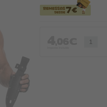
4
,06€
Imposto Incluído