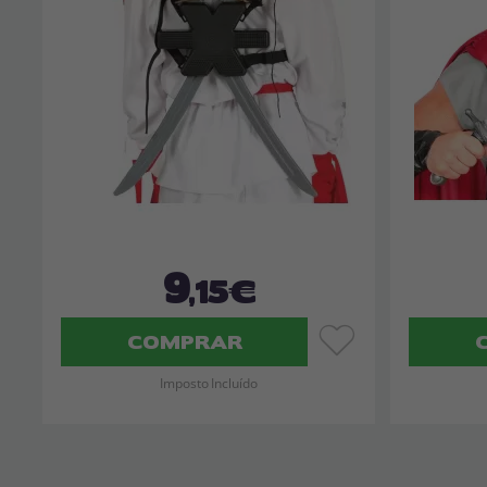
9
,15€
COMPRAR
Imposto Incluído