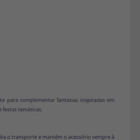
to para complementar fantasias inspiradas em
 festas temáticas.
cilita o transporte e mantém o acessório sempre à