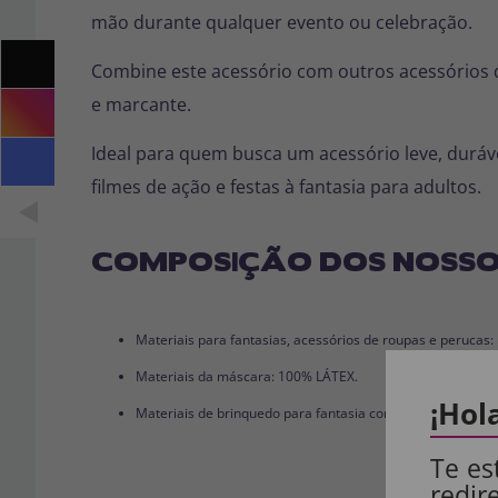
mão durante qualquer evento ou celebração.
Combine este acessório com outros acessórios 
e marcante.
Ideal para quem busca um acessório leve, duráve
filmes de ação e festas à fantasia para adultos.
COMPOSIÇÃO DOS NOSSO
Materiais para fantasias, acessórios de roupas e perucas
Materiais da máscara: 100% LÁTEX.
¡Hol
Materiais de brinquedo para fantasia completa: 100% PVC
Te es
redir