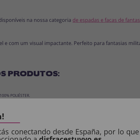
disponíveis na nossa categoria
de espadas e facas de fantas
l e com um visual impactante. Perfeito para fantasias mili
S PRODUTOS:
: 100% POLIÉSTER.
a!
.
tás conectando desde España, por lo que
eccionado a
disfracestuyyo.es