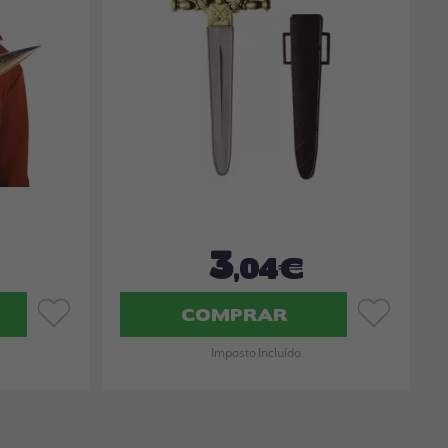
3
,04€
COMPRAR
Imposto Incluído