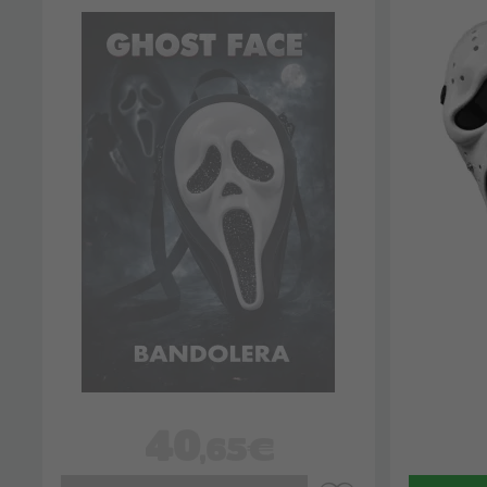
40
,65€