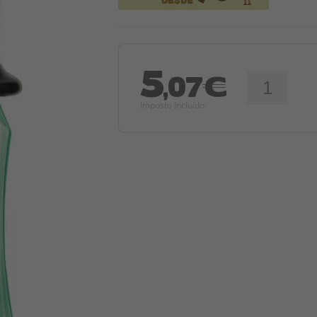
5
,07€
Imposto Incluído