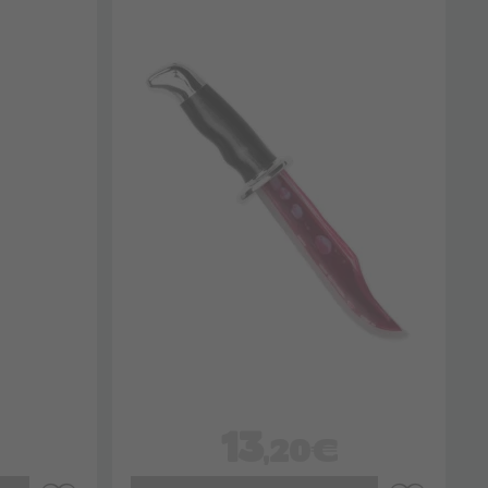
13
,20€