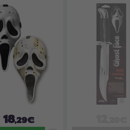
18
12
,29€
,20€