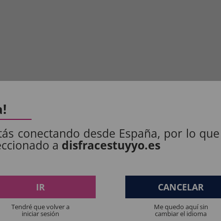
a!
tás conectando desde España, por lo que
eccionado a
disfracestuyyo.es
S PRODUTOS:
IR
CANCELAR
Tendré que volver a
Me quedo aquí sin
iniciar sesión
cambiar el idioma