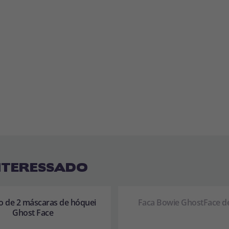
NTERESSADO
o de 2 máscaras de hóquei
Faca Bowie GhostFace d
Ghost Face