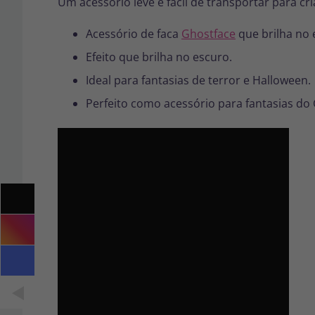
Um acessório leve e fácil de transportar para c
Acessório de faca
Ghostface
que brilha no 
Efeito que brilha no escuro.
Ideal para fantasias de terror e Halloween.
Perfeito como acessório para fantasias do 