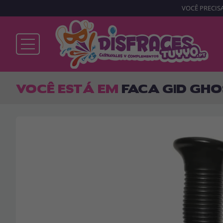
VOCÊ PRECISA
Já sou cliente
VOCÊ ESTÁ EM
FACA GID GHO
Lembrar-me
Esqueceu sua senha?
ENTRAR