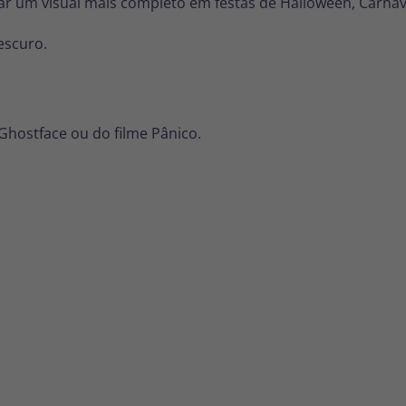
riar um visual mais completo em festas de Halloween, Carnav
escuro.
Ghostface ou do filme Pânico.