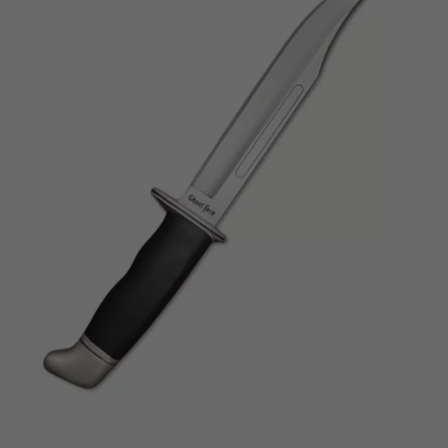
Vá em frente! Estávamos esperando por você.
CRIAR CONTA