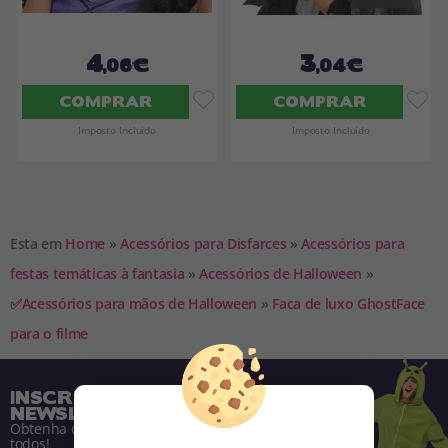
4
3
,06€
,04€
COMPRAR
COMPRAR
Imposto Incluído
Imposto Incluído
Esta em
Home
»
Acessórios para Disfarces
»
Acessórios para
festas temáticas à fantasia
»
Acessórios de Halloween
»
✅Acessórios para mãos de Halloween
»
Faca de luxo GhostFace
para o filme
INSCREVA-SE NA NOSSA
NEWSLETTER
Obtenha descontos e saiba de tudo antes de
todos!