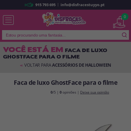
|
915 793 695
info@disfracestuyyo.pt
Já sou cliente
0
VOCÊ ESTÁ EM
FACA DE LUXO
GHOSTFACE PARA O FILME
Lembrar-me
Esqueceu sua senha?
VOLTAR PARA
ACESSÓRIOS DE HALLOWEEN
<<
ENTRAR
Faca de luxo GhostFace para o filme
É a minha primeira vez
0
/5 |
0
opiniões |
Deixe sua opinião
Sou novo
Ao criar uma conta em
disfracestuyyo.pt
, você poderá fazer suas
compras rapidamente em nossa loja virtual, verificar o status de seus
pedidos e consultar suas operações anteriores.