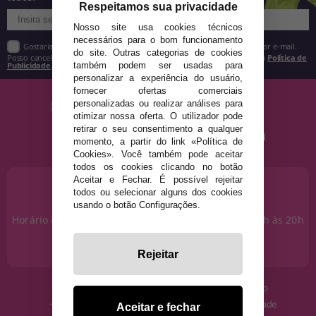
Respeitamos sua privacidade
Nosso site usa cookies técnicos
necessários para o bom funcionamento
Gostaria de receber descontos exclusivos, novidades e tendências por e-mail.
do site. Outras categorias de cookies
Posso cancelar a inscrição a qualquer momento, conforme estipulado na
Política de
Publicidade
.
também podem ser usadas para
personalizar a experiência do usuário,
fornecer ofertas comerciais
personalizadas ou realizar análises para
otimizar nossa oferta. O utilizador pode
retirar o seu consentimento a qualquer
momento, a partir do link «Política de
Cookies». Você também pode aceitar
todos os cookies clicando no botão
Aceitar e Fechar. É possível rejeitar
PRECISA DE AJUDA?
todos ou selecionar alguns dos cookies
915 793 695
usando o botão Configurações.
Horário de segunda a sexta das 10h às 14h e das 17h às 20h
Sábados das 10h às 14h.
info@disfracestuyyo.pt
Rejeitar
· Quem somos
· Condições de uso
· Como comprar
· Política de Privacidade
Aceitar e fechar