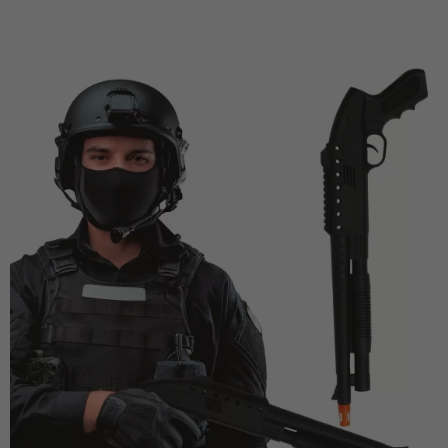
Vá em frente! Estávamos esperando por você.
CRIAR CONTA