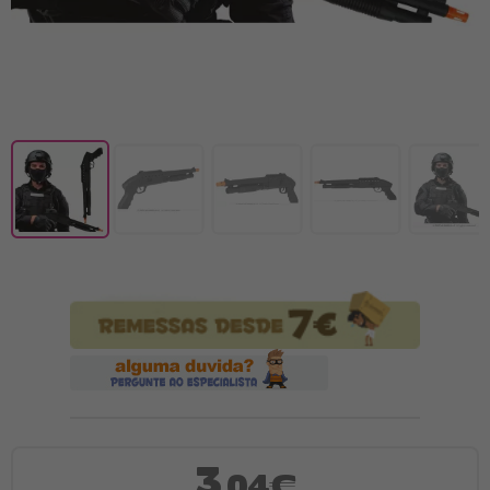
3
,04€