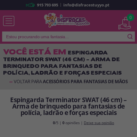
|
915 793 695
info@disfracestuyyo.pt
Já sou cliente
0
VOCÊ ESTÁ EM
ESPINGARDA
TERMINATOR SWAT (46 CM) – ARMA DE
Lembrar-me
Esqueceu sua senha?
BRINQUEDO PARA FANTASIAS DE
POLÍCIA, LADRÃO E FORÇAS ESPECIAIS
ENTRAR
VOLTAR PARA
ACESSÓRIOS PARA FANTASIAS DE MÃOS
<<
É a minha primeira vez
Espingarda Terminator SWAT (46 cm) –
Sou novo
Arma de brinquedo para fantasias de
polícia, ladrão e forças especiais
Ao criar uma conta em
disfracestuyyo.pt
, você poderá fazer suas
0
/5 |
0
opiniões |
Deixe sua opinião
compras rapidamente em nossa loja virtual, verificar o status de seus
pedidos e consultar suas operações anteriores.