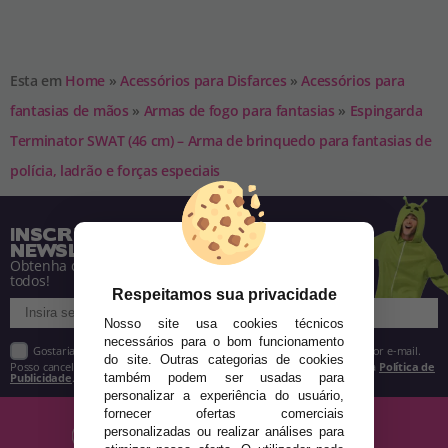
Esta em
Home
»
Acessórios para Disfarces
»
Acessórios para
fantasias de mãos
»
Armas de fogo para fantasias
»
Espingarda
Terminator SWAT (46 cm) – Arma de brinquedo para fantasias de
polícia, ladrão e forças especiais
INSCREVA-SE NA NOSSA
NEWSLETTER
Obtenha descontos e saiba de tudo antes de
todos!
Respeitamos sua privacidade
Nosso site usa cookies técnicos
necessários para o bom funcionamento
Gostaria de receber descontos exclusivos, novidades e tendências por e-mail.
do site. Outras categorias de cookies
Posso cancelar a inscrição a qualquer momento, conforme estipulado na
Política de
Publicidade
.
também podem ser usadas para
personalizar a experiência do usuário,
fornecer ofertas comerciais
personalizadas ou realizar análises para