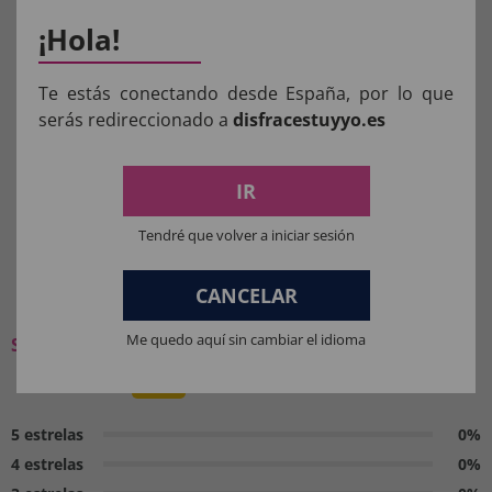
¡Hola!
Aviso:
Todos os produtos destinados a crianças
Te estás conectando desde España, por lo que
menores de 36 meses devem ser supervisionados
serás redireccionado a
disfracestuyyo.es
por um adulto.
Manter longe do fogo.
IR
Tendré que volver a iniciar sesión
O QUE OS NOSSOS CLIENTES
CANCELAR
PENSAM:
Me quedo aquí sin cambiar el idioma
Seja o primeiro a deixar a sua opinião
0 / 5
5 estrelas
0%
4 estrelas
0%