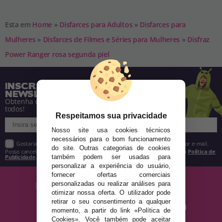
Esta em
Home
»
Disfarces para Adultos
»
Disfarces para
Mulheres
»
Disfarces de Filmes e Séries para Mulheres
»
Disfraz
Power Ranger rosa segunda piel
INSCREVA-SE NA NOSSA
NEWSLETTER
Obtenha descontos e saiba de tudo antes de
todos!
Respeitamos sua privacidade
Nosso site usa cookies técnicos
necessários para o bom funcionamento
Gostaria de receber descontos exclusivos, novidades e tendências por e-mail.
do site. Outras categorias de cookies
Posso cancelar a inscrição a qualquer momento, conforme estipulado na
Política de
Publicidade
.
também podem ser usadas para
personalizar a experiência do usuário,
fornecer ofertas comerciais
personalizadas ou realizar análises para
otimizar nossa oferta. O utilizador pode
retirar o seu consentimento a qualquer
momento, a partir do link «Política de
Cookies». Você também pode aceitar