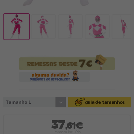
Tamanho L
guia de tamanhos
37
,61€
Imposto Incluído