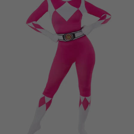
Vá em frente! Estávamos esperando por você.
CRIAR CONTA