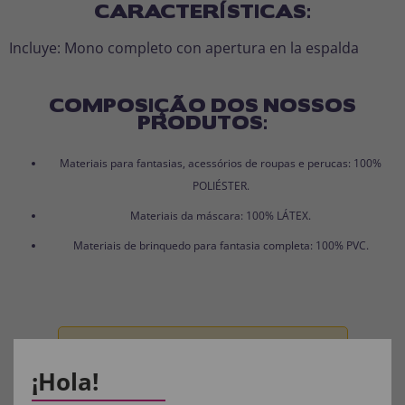
CARACTERÍSTICAS:
Incluye: Mono completo con apertura en la espalda
COMPOSIÇÃO DOS NOSSOS
PRODUTOS:
Materiais para fantasias, acessórios de roupas e perucas: 100%
POLIÉSTER.
Materiais da máscara: 100% LÁTEX.
Materiais de brinquedo para fantasia completa: 100% PVC.
Aviso:
Todos os produtos destinados a crianças
¡Hola!
menores de 36 meses devem ser supervisionados
por um adulto.