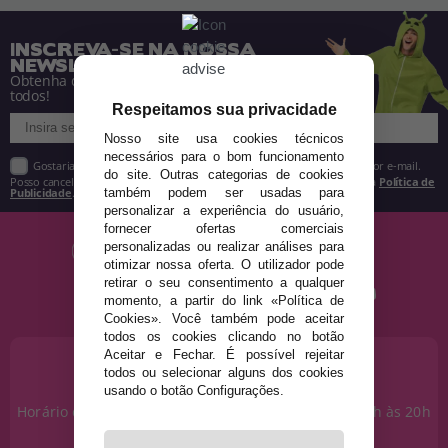
INSCREVA-SE NA NOSSA
NEWSLETTER
Obtenha descontos e saiba de tudo antes de
todos!
Respeitamos sua privacidade
Nosso site usa cookies técnicos
necessários para o bom funcionamento
Gostaria de receber descontos exclusivos, novidades e tendências por e-mail.
do site. Outras categorias de cookies
Posso cancelar a inscrição a qualquer momento, conforme estipulado na
Política de
Publicidade
.
também podem ser usadas para
personalizar a experiência do usuário,
fornecer ofertas comerciais
personalizadas ou realizar análises para
otimizar nossa oferta. O utilizador pode
retirar o seu consentimento a qualquer
momento, a partir do link «Política de
Cookies». Você também pode aceitar
todos os cookies clicando no botão
Aceitar e Fechar. É possível rejeitar
PRECISA DE AJUDA?
todos ou selecionar alguns dos cookies
915 793 695
usando o botão Configurações.
Horário de segunda a sexta das 10h às 14h e das 17h às 20h
Sábados das 10h às 14h.