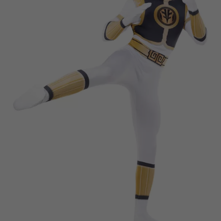
Vá em frente! Estávamos esperando por você.
CRIAR CONTA