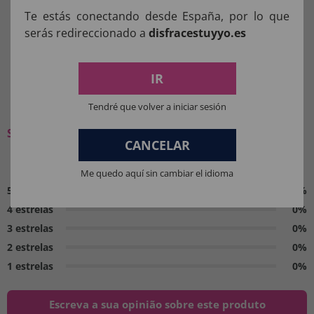
Te estás conectando desde España, por lo que
Manter longe do fogo.
serás redireccionado a
disfracestuyyo.es
IR
O QUE OS NOSSOS CLIENTES
PENSAM:
Tendré que volver a iniciar sesión
Seja o primeiro a deixar a sua opinião
CANCELAR
0 / 5
Me quedo aquí sin cambiar el idioma
5 estrelas
0%
4 estrelas
0%
3 estrelas
0%
2 estrelas
0%
1 estrelas
0%
Escreva a sua opinião sobre este produto