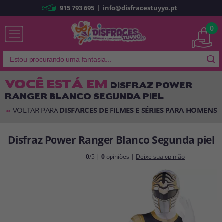
|
915 793 695
info@disfracestuyyo.pt
Já sou cliente
0
VOCÊ ESTÁ EM
DISFRAZ POWER
RANGER BLANCO SEGUNDA PIEL
Lembrar-me
Esqueceu sua senha?
VOLTAR PARA
DISFARCES DE FILMES E SÉRIES PARA HOMENS
<<
ENTRAR
Disfraz Power Ranger Blanco Segunda piel
É a minha primeira vez
0
/5 |
0
opiniões |
Deixe sua opinião
Sou novo
Ao criar uma conta em
disfracestuyyo.pt
, você poderá fazer suas
compras rapidamente em nossa loja virtual, verificar o status de seus
pedidos e consultar suas operações anteriores.