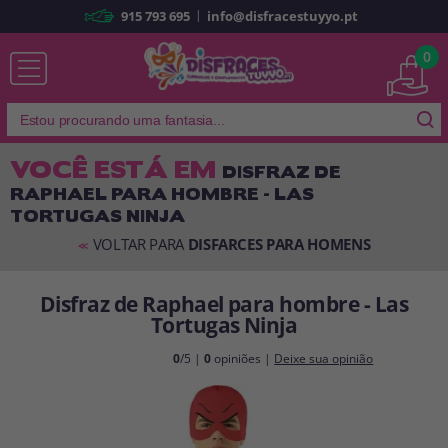
|
915 793 695
info@disfracestuyyo.pt
Já sou cliente
0
VOCÊ ESTÁ EM
DISFRAZ DE
RAPHAEL PARA HOMBRE - LAS
Lembrar-me
Esqueceu sua senha?
TORTUGAS NINJA
ENTRAR
VOLTAR PARA
DISFARCES PARA HOMENS
<<
Disfraz de Raphael para hombre - Las
É a minha primeira vez
Tortugas Ninja
Sou novo
0
/5 |
0
opiniões |
Deixe sua opinião
Ao criar uma conta em
disfracestuyyo.pt
, você poderá fazer suas
compras rapidamente em nossa loja virtual, verificar o status de seus
pedidos e consultar suas operações anteriores.