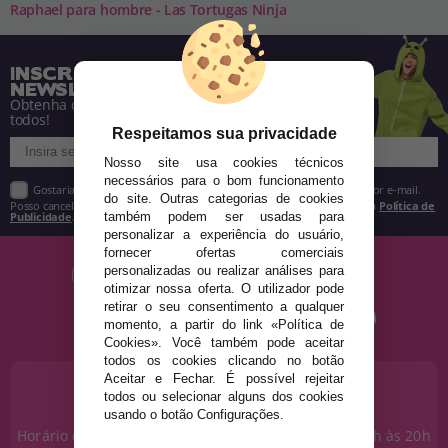
Raphael para hombre - Las Tortugas Ninja
INSCREVA-SE NA NOSSA
NEWSLETTER
Obtenha descontos e saiba de tudo antes de
todos!
Respeitamos sua privacidade
Nosso site usa cookies técnicos
necessários para o bom funcionamento
Gostaria de receber descontos exclusivos, novidades e tendências por e-mail.
do site. Outras categorias de cookies
Posso cancelar a inscrição a qualquer momento, conforme estipulado na
Política de
Publicidade
.
também podem ser usadas para
personalizar a experiência do usuário,
fornecer ofertas comerciais
personalizadas ou realizar análises para
otimizar nossa oferta. O utilizador pode
retirar o seu consentimento a qualquer
momento, a partir do link «Política de
Cookies». Você também pode aceitar
todos os cookies clicando no botão
Aceitar e Fechar. É possível rejeitar
PRECISA DE AJUDA?
todos ou selecionar alguns dos cookies
915 793 695
usando o botão Configurações.
Horário de segunda a sexta das 10h às 14h e das 17h às 20h