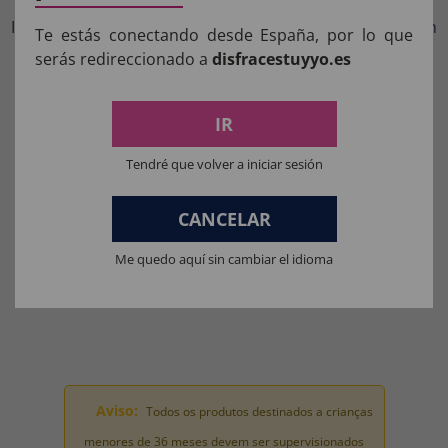
Incluye: Mono musculoso, máscara, caparazón, cinturón
Te estás conectando desde España, por lo que
y rodilleras
serás redireccionado a
disfracestuyyo.es
NO Incluye: Arma
IR
COMPOSIÇÃO DOS NOSSOS
PRODUTOS:
Tendré que volver a iniciar sesión
Materiais para fantasias, acessórios de roupas e perucas: 100%
CANCELAR
POLIÉSTER.
Me quedo aquí sin cambiar el idioma
Materiais da máscara: 100% LÁTEX.
Materiais de brinquedo para fantasia completa: 100% PVC.
Aviso:
Todos os produtos destinados a crianças
menores de 36 meses devem ser supervisionados