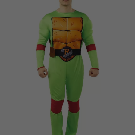
Vá em frente! Estávamos esperando por você.
CRIAR CONTA